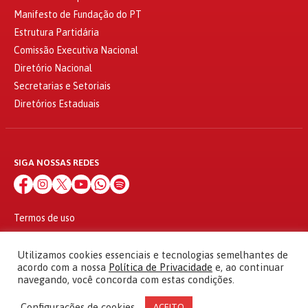
Manifesto de Fundação do PT
Estrutura Partidária
Comissão Executiva Nacional
Diretório Nacional
Secretarias e Setoriais
Diretórios Estaduais
SIGA NOSSAS REDES
Termos de uso
Política de privacidade
© 2010 - 2026
Utilizamos cookies essenciais e tecnologias semelhantes de
Partido dos Trabalhadores Todos os direitos reservados
acordo com a nossa
Política de Privacidade
e, ao continuar
navegando, você concorda com estas condições.
Configurações de cookies
ACEITO