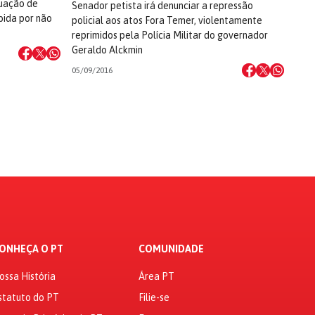
tuação de
Senador petista irá denunciar a repressão
bida por não
policial aos atos Fora Temer, violentamente
reprimidos pela Polícia Militar do governador
Geraldo Alckmin
05/09/2016
ONHEÇA O PT
COMUNIDADE
ossa História
Área PT
statuto do PT
Filie-se