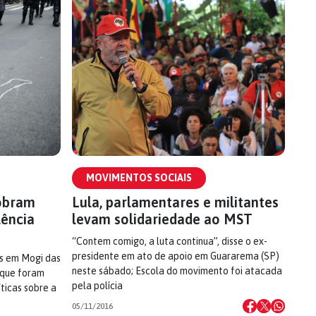
MOVIMENTOS SOCIAIS
obram
Lula, parlamentares e militantes
lência
levam solidariedade ao MST
“Contem comigo, a luta continua”, disse o ex-
presidente em ato de apoio em Guararema (SP)
s em Mogi das
neste sábado; Escola do movimento foi atacada
e que foram
pela polícia
íticas sobre a
05/11/2016