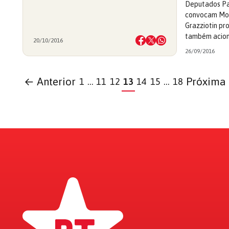
Deputados Pa
convocam Mor
Grazziotin pr
também acio
20/10/2016
26/09/2016
← Anterior
Próxima
1
…
11
12
13
14
15
…
18