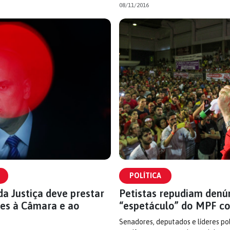
08/11/2016
POLÍTICA
da Justiça deve prestar
Petistas repudiam denú
ões à Câmara e ao
“espetáculo” do MPF co
Senadores, deputados e líderes pol