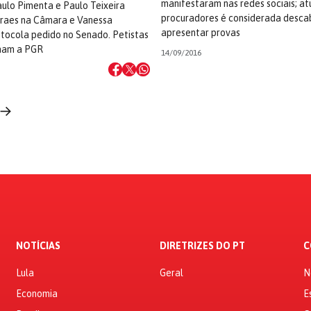
manifestaram nas redes sociais; a
ulo Pimenta e Paulo Teixeira
procuradores é considerada desca
aes na Câmara e Vanessa
apresentar provas
otocola pedido no Senado. Petistas
nam a PGR
14/09/2016
 →
NOTÍCIAS
DIRETRIZES DO PT
C
Lula
Geral
N
Economia
E