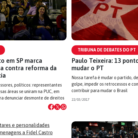
TRIBUNA DE DEBATES DO PT
to em SP marca
Paulo Teixeira: 13 pont
ia contra reforma da
mudar o PT
ia
Nossa tarefa é mudar o partido, de
golpe, impedir os retrocessos e con
essores, políticos: representantes
contribuir para mudar o Brasil
rsas áreas se uniram na PUC, em
ra denunciar desmonte de direitos
22/03/2017