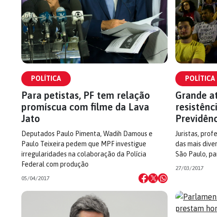
POLÍTICA
POLÍTICA
Para petistas, PF tem relação
Grande a
promíscua com filme da Lava
resistênc
Jato
Previdênc
Deputados Paulo Pimenta, Wadih Damous e
Juristas, prof
Paulo Teixeira pedem que MPF investigue
das mais dive
irregularidades na colaboração da Polícia
São Paulo, pa
Federal com produção
27/03/2017
05/04/2017