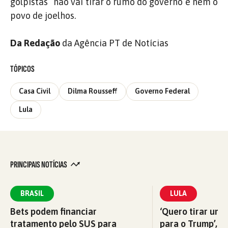
golpistas” não vai tirar o rumo do governo e nem o
povo de joelhos.
Da Redação
da Agência PT de Notícias
TÓPICOS
Casa Civil
Dilma Rousseff
Governo Federal
Lula
PRINCIPAIS NOTÍCIAS
BRASIL
LULA
Bets podem financiar
‘Quero tirar uma
tratamento pelo SUS para
para o Trump’, di