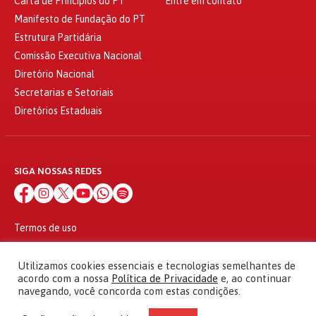
Carta de Princípios do PT
Entre em contato
Manifesto de Fundação do PT
Estrutura Partidária
Comissão Executiva Nacional
Diretório Nacional
Secretarias e Setoriais
Diretórios Estaduais
SIGA NOSSAS REDES
Termos de uso
Política de privacidade
© 2010 - 2026
Utilizamos cookies essenciais e tecnologias semelhantes de
Partido dos Trabalhadores Todos os direitos reservados
acordo com a nossa
Política de Privacidade
e, ao continuar
navegando, você concorda com estas condições.