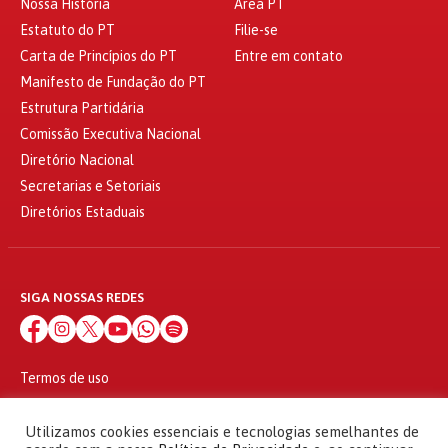
Nossa História
Área PT
Estatuto do PT
Filie-se
Carta de Princípios do PT
Entre em contato
Manifesto de Fundação do PT
Estrutura Partidária
Comissão Executiva Nacional
Diretório Nacional
Secretarias e Setoriais
Diretórios Estaduais
SIGA NOSSAS REDES
Termos de uso
Política de privacidade
© 2010 - 2026
Utilizamos cookies essenciais e tecnologias semelhantes de
Partido dos Trabalhadores Todos os direitos reservados