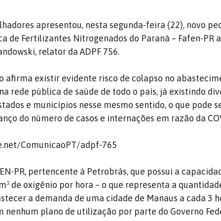
lhadores apresentou, nesta segunda-feira (22), novo pe
ca de Fertilizantes Nitrogenados do Paraná – Fafen-PR a
andowski, relator da ADPF 756.
do afirma existir evidente risco de colapso no abasteci
na rede pública de saúde de todo o país, já existindo di
tados e municípios nesse mesmo sentido, o que pode s
vanço do número de casos e internações em razão da CO
are.net/ComunicaoPT/adpf-765
FEN-PR, pertencente à Petrobrás, que possui a capacida
m³ de oxigênio por hora – o que representa a quantidad
astecer a demanda de uma cidade de Manaus a cada 3 h
 nenhum plano de utilização por parte do Governo Fede