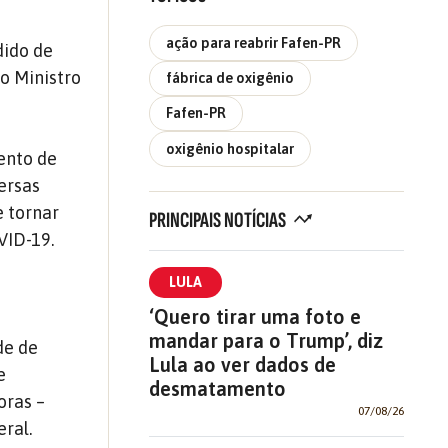
ação para reabrir Fafen-PR
dido de
o Ministro
fábrica de oxigênio
Fafen-PR
oxigênio hospitalar
mento de
versas
e tornar
PRINCIPAIS NOTÍCIAS
VID-19.
LULA
‘Quero tirar uma foto e
mandar para o Trump’, diz
de de
Lula ao ver dados de
e
desmatamento
oras –
07/08/26
ral.