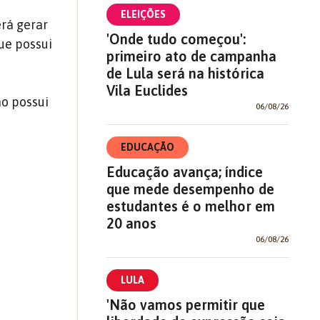
ELEIÇÕES
erá gerar
'Onde tudo começou':
ue possui
primeiro ato de campanha
de Lula será na histórica
Vila Euclides
ão possui
06/08/26
EDUCAÇÃO
Educação avança; índice
que mede desempenho de
estudantes é o melhor em
20 anos
06/08/26
LULA
'Não vamos permitir que