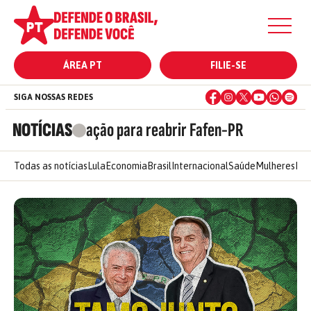
ÁREA PT
FILIE-SE
SIGA NOSSAS REDES
NOTÍCIAS
ação para reabrir Fafen-PR
Todas as notícias
Lula
Economia
Brasil
Internacional
Saúde
Mulheres
Ele