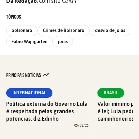
Da Redação,
com site
TÓPICOS
bolsonaro
Crimes de Bolsonaro
desvio de joias
Fábio Wajngarten
joias
PRINCIPAIS NOTÍCIAS
INTERNACIONAL
BRASIL
Política externa do Governo Lula
Valor mínimo par
é respeitada pelas grandes
é lei; Lula pede 
potências, diz Edinho
caminhoneiros f
05/08/26