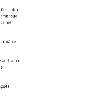
ções sobre
firmar sua
 crime
do, não é
 ao tráfico
de
ações