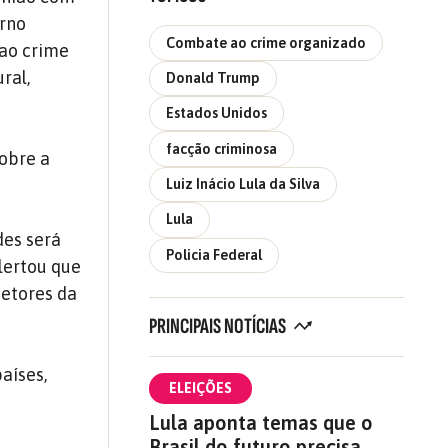
erno
Combate ao crime organizado
 ao crime
ral,
Donald Trump
Estados Unidos
facção criminosa
sobre a
Luiz Inácio Lula da Silva
Lula
des será
Policia Federal
lertou que
setores da
PRINCIPAIS NOTÍCIAS
aíses,
ELEIÇÕES
Lula aponta temas que o
Brasil do futuro precisa