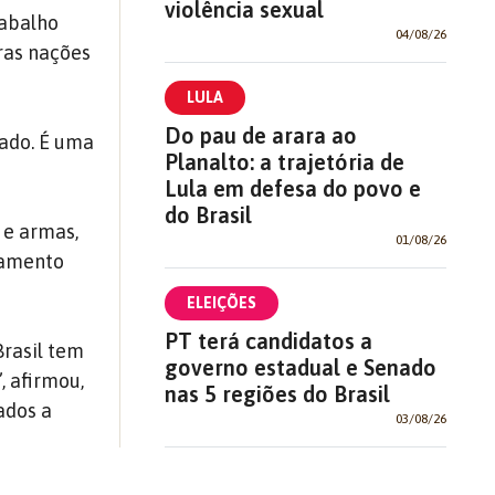
violência sexual
rabalho
04/08/26
ras nações
LULA
Do pau de arara ao
ado. É uma
Planalto: a trajetória de
Lula em defesa do povo e
do Brasil
 e armas,
01/08/26
mamento
ELEIÇÕES
PT terá candidatos a
Brasil tem
governo estadual e Senado
, afirmou,
nas 5 regiões do Brasil
ados a
03/08/26