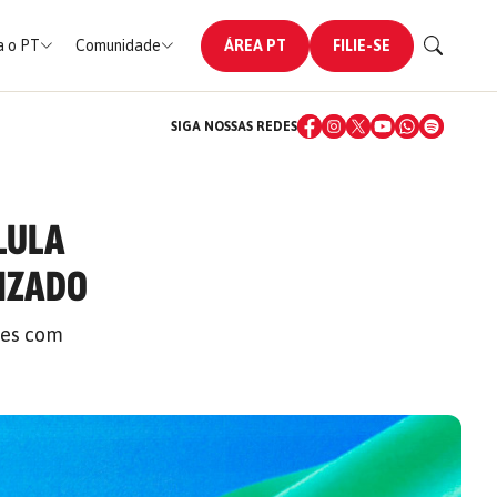
 o PT
Comunidade
ÁREA PT
FILIE-SE
SIGA NOSSAS REDES
LULA
IZADO
ões com