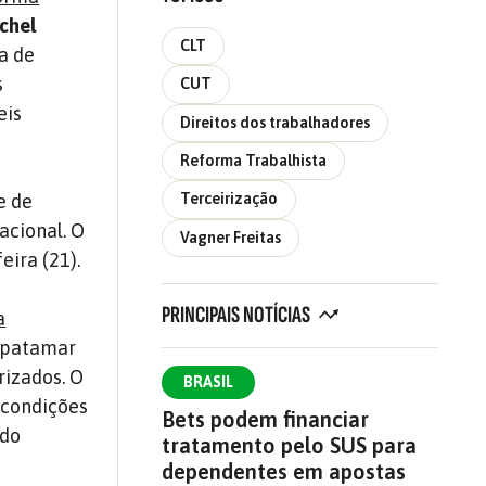
chel
CLT
a de
s
CUT
eis
Direitos dos trabalhadores
Reforma Trabalhista
e de
Terceirização
acional. O
Vagner Freitas
eira (21).
PRINCIPAIS NOTÍCIAS
a
m patamar
rizados. O
BRASIL
 condições
Bets podem financiar
 do
tratamento pelo SUS para
dependentes em apostas