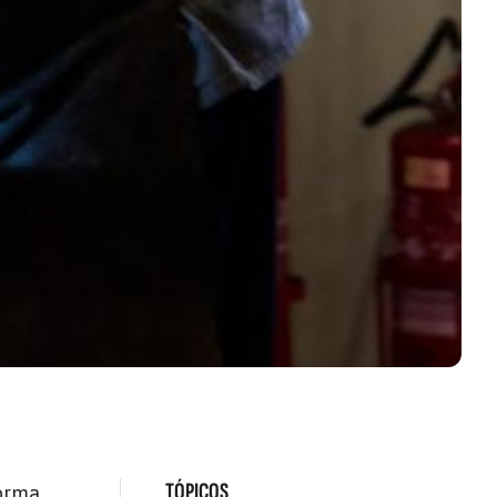
TÓPICOS
orma