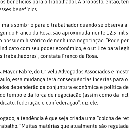
os benefícios para o trabalhador. A proposta, então, te
esses benefícios.
 mais sombrio para o trabalhador quando se observa a 
 Segundo Franco da Rosa, são aproximadamente 12,5 mil s
ão possuem histórico de nenhuma negociação. “Pode per
indicato com seu poder econômico, e o utilize para legi
os trabalhadores”, constata Franco da Rosa.
S. Mayor Fabre, do Crivelli Advogados Associados e mest
Paulo, essa mudança terá consequências incertas para o 
ados dependerão da conjuntura econômica e política de
, do tempo e da força de negociação (assim como da inc
ndicato, federação e confederação”, diz ele.
ogado, a tendência é que seja criada uma “colcha de re
trabalho. “Muitas matérias que atualmente são reguladas