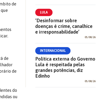
âmbito de
s que
LULA
‘Desinformar sobre
doenças é crime, canalhice
mentos
e irresponsabilidade’
icar.
05/08/26
INTERNACIONAL
rá de
Política externa do Governo
Lula é respeitada pelas
alhador
grandes potências, diz
orário de
Edinho
05/08/26
dentes do
endidas ou