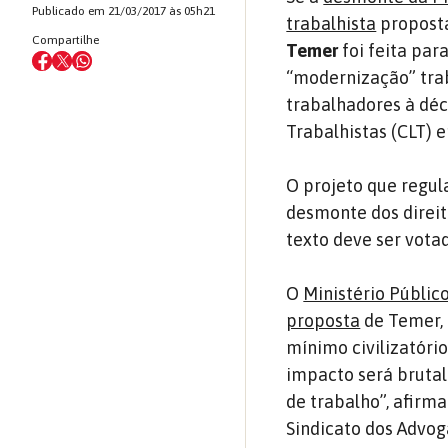
Publicado em 21/03/2017 às 05h21
trabalhista
proposta
Compartilhe
Temer
foi feita par
“modernização” traba
trabalhadores à déc
Trabalhistas (CLT) 
O projeto que regul
desmonte dos direit
texto deve ser vota
O
Ministério Públic
proposta
de Temer, 
mínimo civilizatóri
impacto será brutal
de trabalho”, afirma
Sindicato dos Advog