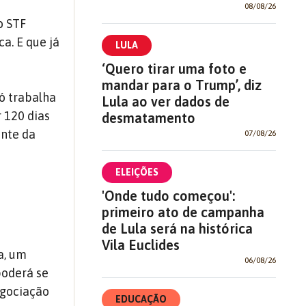
08/08/26
o STF
a. E que já
LULA
‘Quero tirar uma foto e
mandar para o Trump’, diz
só trabalha
Lula ao ver dados de
 120 dias
desmatamento
ente da
07/08/26
ELEIÇÕES
'Onde tudo começou':
primeiro ato de campanha
de Lula será na histórica
Vila Euclides
a, um
06/08/26
poderá se
negociação
EDUCAÇÃO