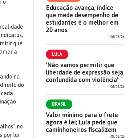
m o
Educação avança; índice
que mede desempenho de
estudantes é o melhor em
realidade
20 anos
indicatos,
06/08/26
mitir que
timar a
LULA
'Não vamos permitir que
liberdade de expressão seja
rando na
confundida com violência'
direito do
06/08/26
 cada
linação
BRASIL
Valor mínimo para o frete
agora é lei; Lula pede que
talhos” no
caminhoneiros fiscalizem
 por lei,
05/08/26