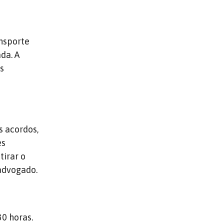
ansporte
da. A
as
s acordos,
es
tirar o
 advogado.
30 horas.