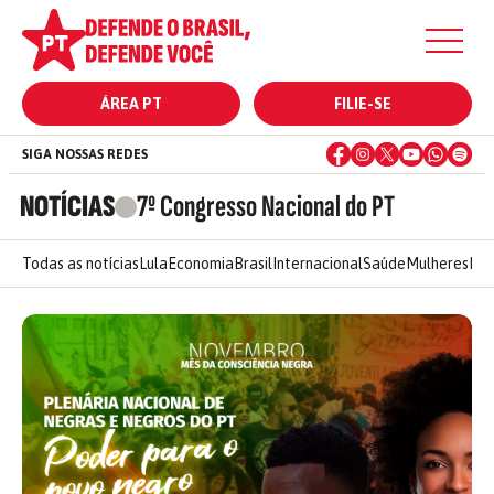
ÁREA PT
FILIE-SE
SIGA NOSSAS REDES
NOTÍCIAS
7º Congresso Nacional do PT
Todas as notícias
Lula
Economia
Brasil
Internacional
Saúde
Mulheres
Ele