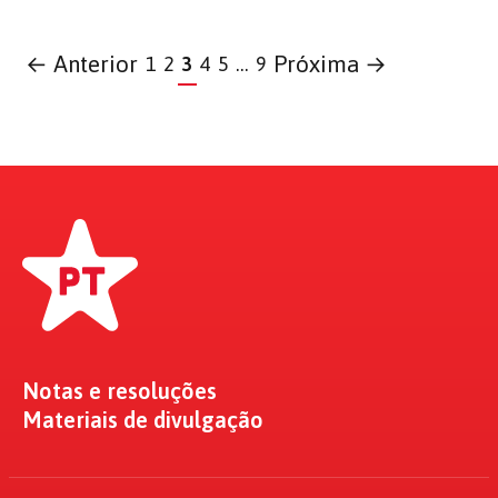
← Anterior
Próxima →
1
2
3
4
5
…
9
Notas e resoluções
Materiais de divulgação