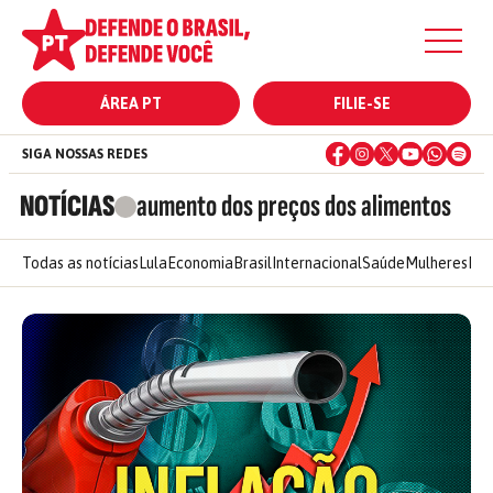
ÁREA PT
FILIE-SE
SIGA NOSSAS REDES
NOTÍCIAS
aumento dos preços dos alimentos
Todas as notícias
Lula
Economia
Brasil
Internacional
Saúde
Mulheres
Ele