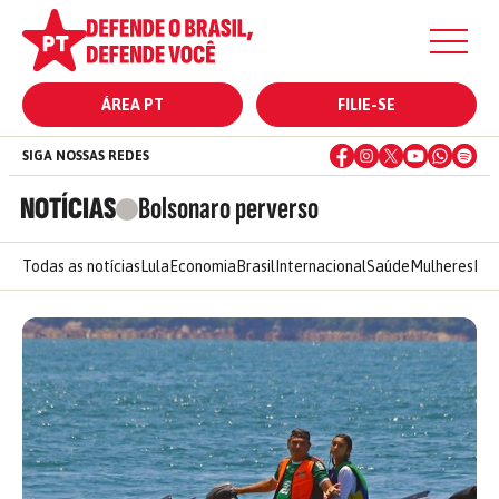
ÁREA PT
FILIE-SE
SIGA NOSSAS REDES
NOTÍCIAS
Bolsonaro perverso
Todas as notícias
Lula
Economia
Brasil
Internacional
Saúde
Mulheres
Ele