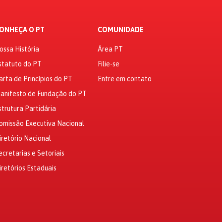
ONHEÇA O PT
COMUNIDADE
ossa História
Área PT
statuto do PT
Filie-se
arta de Princípios do PT
Entre em contato
anifesto de Fundação do PT
strutura Partidária
omissão Executiva Nacional
iretório Nacional
ecretarias e Setoriais
iretórios Estaduais