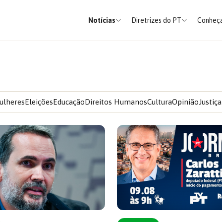
Notícias
Diretrizes do PT
Conheça
ulheres
Eleições
Educação
Direitos Humanos
Cultura
Opinião
Justiça