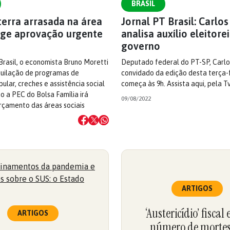
BRASIL
terra arrasada na área
Jornal PT Brasil: Carlos
xige aprovação urgente
analisa auxílio eleitore
governo
Brasil, o economista Bruno Moretti
Deputado federal do PT-SP, Carlos
quilação de programas de
convidado da edição desta terça-f
ular, creches e assistência social
começa às 9h. Assista aqui, pela 
o a PEC do Bolsa Família irá
09/08/2022
rçamento das áreas sociais
ARTIGOS
‘Austericídio’ fiscal 
ARTIGOS
número de mortes