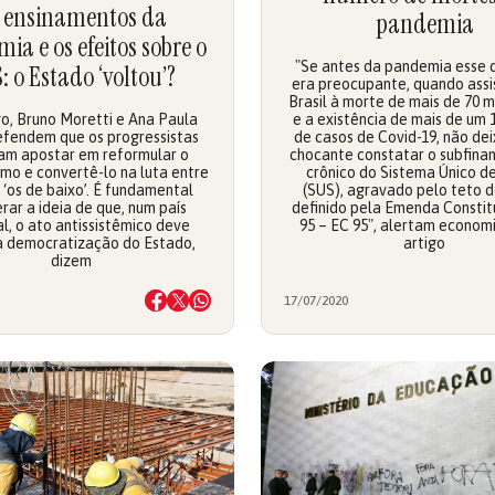
 ensinamentos da
pandemia
ia e os efeitos sobre o
"Se antes da pandemia esse 
: o Estado ‘voltou’?
era preocupante, quando assi
Brasil à morte de mais de 70 m
go, Bruno Moretti e Ana Paula
e a existência de mais de um 
efendem que os progressistas
de casos de Covid-19, não dei
am apostar em reformular o
chocante constatar o subfina
mo e convertê-lo na luta entre
crônico do Sistema Único d
e ‘os de baixo’. É fundamental
(SUS), agravado pelo teto 
rar a ideia de que, num país
definido pela Emenda Constitu
l, o ato antissistêmico deve
95 – EC 95", alertam econom
 a democratização do Estado,
artigo
dizem
17/07/2020