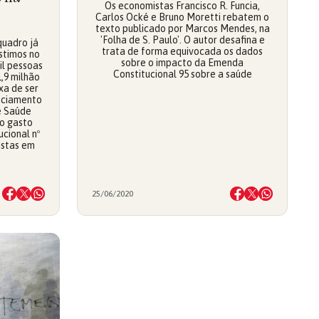
Os economistas Francisco R. Funcia,
Carlos Ocké e Bruno Moretti rebatem o
texto publicado por Marcos Mendes, na
'Folha de S. Paulo'. O autor desafina e
quadro já
trata de forma equivocada os dados
stimos no
sobre o impacto da Emenda
il pessoas
Constitucional 95 sobre a saúde
1,9 milhão
xa de ser
nciamento
e Saúde
do gasto
cional nº
istas em
25/06/2020