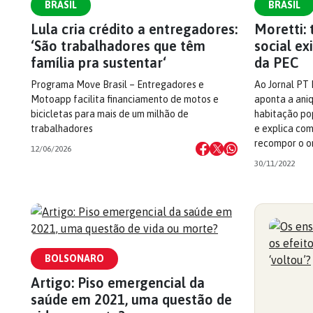
BRASIL
BRASIL
Lula cria crédito a entregadores:
Moretti: 
‘São trabalhadores que têm
social e
família pra sustentar‘
da PEC
Programa Move Brasil – Entregadores e
Ao Jornal PT 
Motoapp facilita financiamento de motos e
aponta a ani
bicicletas para mais de um milhão de
habitação pop
trabalhadores
e explica com
recompor o o
12/06/2026
30/11/2022
BOLSONARO
Artigo: Piso emergencial da
saúde em 2021, uma questão de