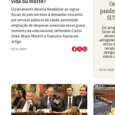
vida ou morte?
Os
pandem
O parlamento deveria flexibilizar as regras
fiscais do país em meio à demanda crescente
SUS
por serviços públicos de saúde, permitindo
ampliação de despesas essenciais nesse grave
Em arti
momento da vida nacional, defendem Carlos
Sóter d
deveri
Ocké, Bruno Moretti e Francisco Funcia em
antagonis
artigo
elites 
recupe
02/11/2020
desigua
induzir
28/07/2020