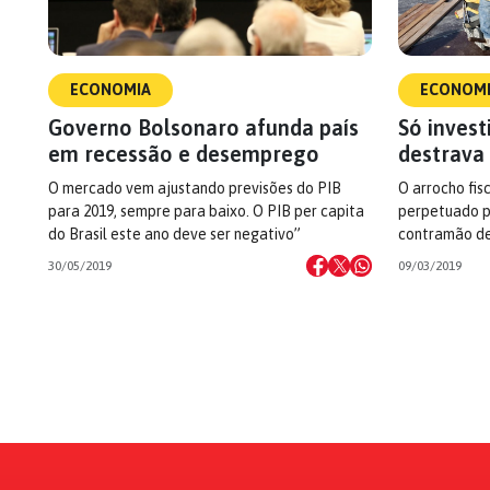
ECONOMIA
ECONOM
Governo Bolsonaro afunda país
Só inves
em recessão e desemprego
destrava
O mercado vem ajustando previsões do PIB
O arrocho fis
para 2019, sempre para baixo. O PIB per capita
perpetuado p
do Brasil este ano deve ser negativo”
contramão d
30/05/2019
09/03/2019