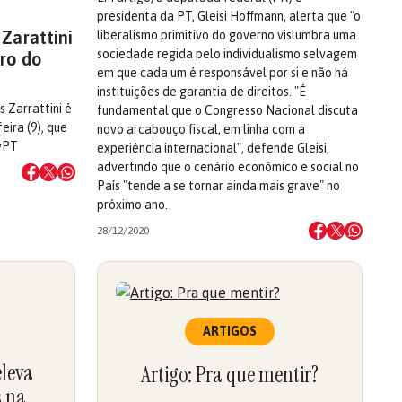
presidenta da PT, Gleisi Hoffmann, alerta que "o
 Zarattini
liberalismo primitivo do governo vislumbra uma
sociedade regida pelo individualismo selvagem
iro do
em que cada um é responsável por si e não há
instituições de garantia de direitos. "É
 Zarrattini é
fundamental que o Congresso Nacional discuta
eira (9), que
novo arcabouço fiscal, em linha com a
TvPT
experiência internacional", defende Gleisi,
advertindo que o cenário econômico e social no
País "tende a se tornar ainda mais grave" no
próximo ano.
28/12/2020
ARTIGOS
eleva
Artigo: Pra que mentir?
 na