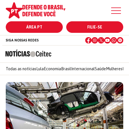
ÁREA PT
FILIE-SE
SIGA NOSSAS REDES
NOTÍCIAS
Ceitec
Todas as notícias
Lula
Economia
Brasil
Internacional
Saúde
Mulheres
Ele