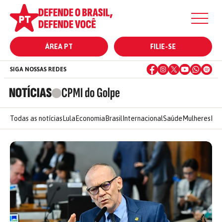
ÁREA PT
FILIE-SE
SIGA NOSSAS REDES
NOTÍCIAS
CPMI do Golpe
Todas as notícias
Lula
Economia
Brasil
Internacional
Saúde
Mulheres
Ele