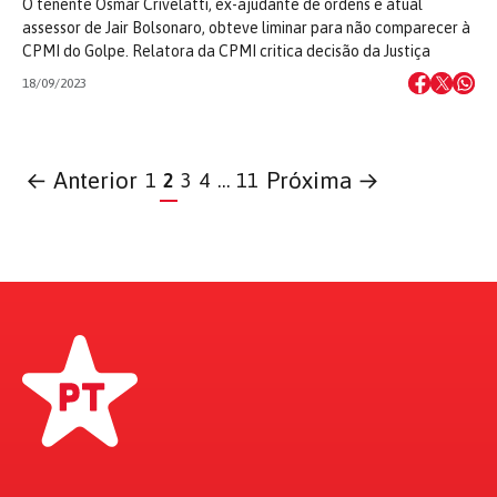
O tenente Osmar Crivelatti, ex-ajudante de ordens e atual
assessor de Jair Bolsonaro, obteve liminar para não comparecer à
CPMI do Golpe. Relatora da CPMI critica decisão da Justiça
18/09/2023
← Anterior
Próxima →
1
2
3
4
…
11