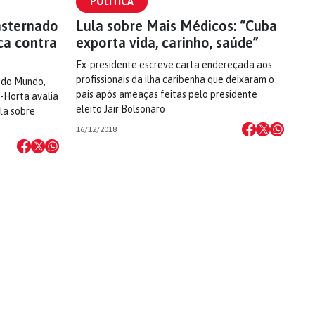
POLÍTICA
nsternado
Lula sobre Mais Médicos: “Cuba
ca contra
exporta vida, carinho, saúde”
Ex-presidente escreve carta endereçada aos
profissionais da ilha caribenha que deixaram o
o do Mundo,
país após ameaças feitas pelo presidente
-Horta avalia
eleito Jair Bolsonaro
ala sobre
16/12/2018