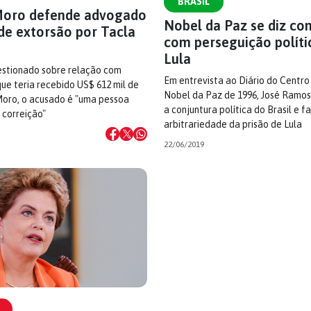
BRASIL
Moro defende advogado
Nobel da Paz se diz co
de extorsão por Tacla
com perseguição políti
Lula
uestionado sobre relação com
Em entrevista ao Diário do Centr
que teria recebido US$ 612 mil de
Nobel da Paz de 1996, José Ramos
Moro, o acusado é "uma pessoa
a conjuntura política do Brasil e f
 correição"
arbitrariedade da prisão de Lula
22/06/2019