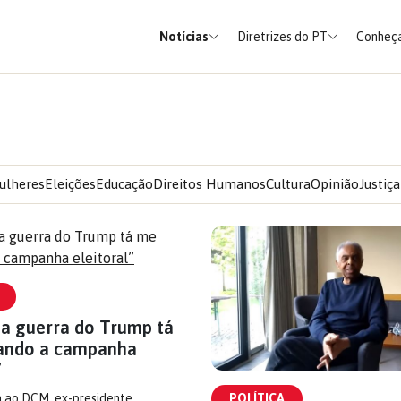
Notícias
Diretrizes do PT
Conheça
ulheres
Eleições
Educação
Direitos Humanos
Cultura
Opinião
Justiça
sa guerra do Trump tá
ando a campanha
”
POLÍTICA
a ao DCM, ex-presidente