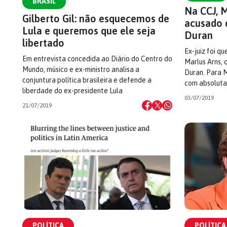
BRASIL
Na CCJ, 
Gilberto Gil: não esquecemos de
acusado 
Lula e queremos que ele seja
Duran
libertado
Ex-juiz foi q
Em entrevista concedida ao Diário do Centro do
Marlus Arns, 
Mundo, músico e ex-ministro analisa a
Duran. Para 
conjuntura política brasileira e defende a
com absoluta
liberdade do ex-presidente Lula
03/07/2019
21/07/2019
POLÍTICA
POLÍTICA