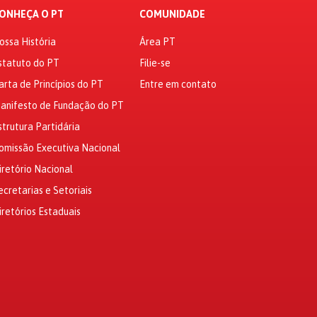
ONHEÇA O PT
COMUNIDADE
ossa História
Área PT
statuto do PT
Filie-se
arta de Princípios do PT
Entre em contato
anifesto de Fundação do PT
strutura Partidária
omissão Executiva Nacional
iretório Nacional
ecretarias e Setoriais
iretórios Estaduais