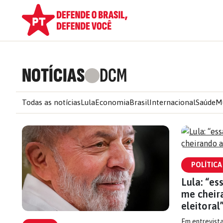
NOTÍCIAS
DCM
Todas as notícias
Lula
Economia
Brasil
Internacional
Saúde
M
POLÍTICA
Lula: “es
me cheir
eleitoral
Em entrevist