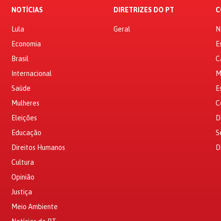
NOTÍCIAS
DIRETRIZES DO PT
C
Lula
Geral
N
Economia
E
Brasil
C
Internacional
M
Saúde
E
Mulheres
C
Eleições
D
Educação
S
Direitos Humanos
D
Cultura
Opinião
Justiça
Meio Ambiente