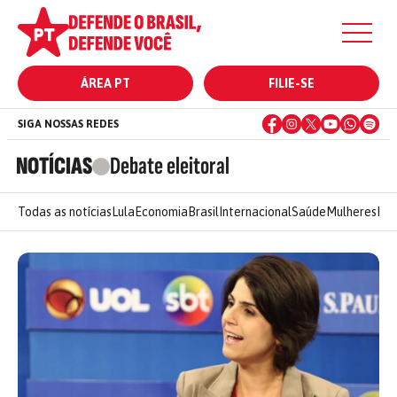
ÁREA PT
FILIE-SE
SIGA NOSSAS REDES
NOTÍCIAS
Debate eleitoral
Todas as notícias
Lula
Economia
Brasil
Internacional
Saúde
Mulheres
Ele