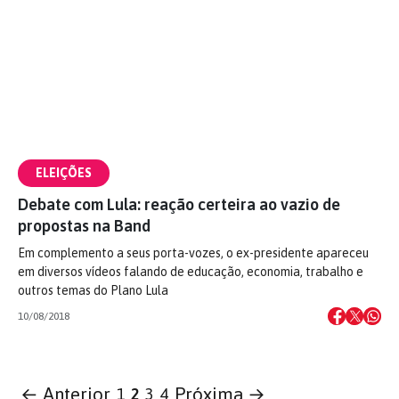
ELEIÇÕES
Debate com Lula: reação certeira ao vazio de
propostas na Band
Em complemento a seus porta-vozes, o ex-presidente apareceu
em diversos vídeos falando de educação, economia, trabalho e
outros temas do Plano Lula
10/08/2018
← Anterior
Próxima →
1
2
3
4