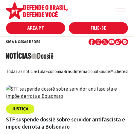
ÁREA PT
FILIE-SE
SIGA NOSSAS REDES
NOTÍCIAS
Dossiê
Todas as notícias
Lula
Economia
Brasil
Internacional
Saúde
Mulheres
Ele
JUSTIÇA
STF suspende dossiê sobre servidor antifascista e
impõe derrota a Bolsonaro