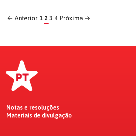
← Anterior
Próxima →
1
2
3
4
Notas e resoluções
Materiais de divulgação