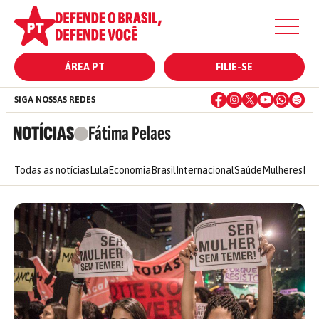
ÁREA PT
FILIE-SE
SIGA NOSSAS REDES
NOTÍCIAS
Fátima Pelaes
Todas as notícias
Lula
Economia
Brasil
Internacional
Saúde
Mulheres
Ele