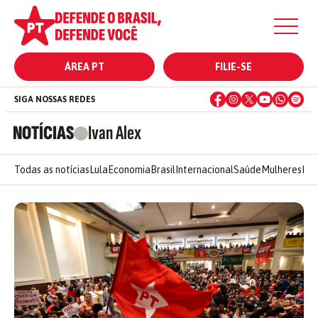
ÁREA PT
FILIE-SE
SIGA NOSSAS REDES
NOTÍCIAS
Ivan Alex
Todas as notícias
Lula
Economia
Brasil
Internacional
Saúde
Mulheres
Ele