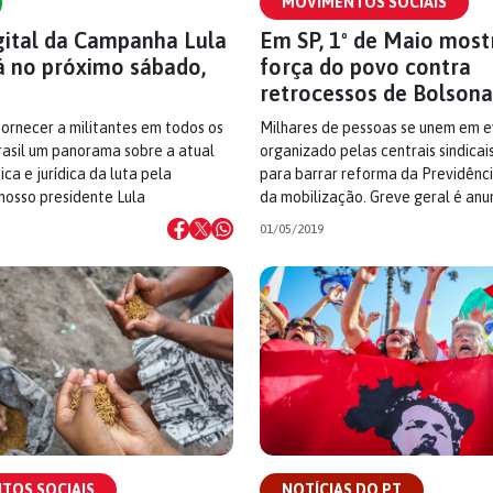
MOVIMENTOS SOCIAIS
gital da Campanha Lula
Em SP, 1º de Maio most
rá no próximo sábado,
força do povo contra
retrocessos de Bolson
fornecer a militantes em todos os
Milhares de pessoas se unem em 
rasil um panorama sobre a atual
organizado pelas centrais sindicai
ica e jurídica da luta pela
para barrar reforma da Previdênci
nosso presidente Lula
da mobilização. Greve geral é anu
01/05/2019
TOS SOCIAIS
NOTÍCIAS DO PT