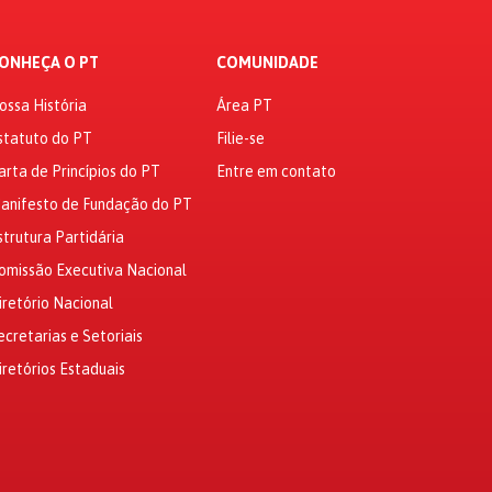
ONHEÇA O PT
COMUNIDADE
ossa História
Área PT
statuto do PT
Filie-se
arta de Princípios do PT
Entre em contato
anifesto de Fundação do PT
strutura Partidária
omissão Executiva Nacional
iretório Nacional
ecretarias e Setoriais
iretórios Estaduais