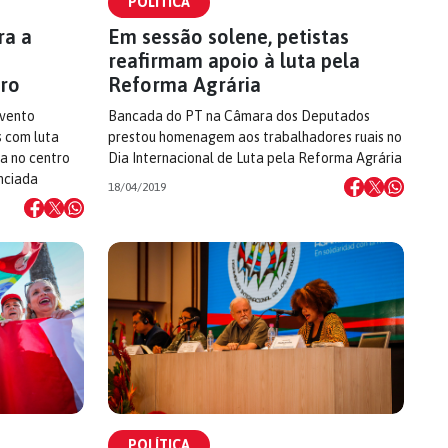
POLÍTICA
ra a
Em sessão solene, petistas
reafirmam apoio à luta pela
aro
Reforma Agrária
evento
Bancada do PT na Câmara dos Deputados
s com luta
prestou homenagem aos trabalhadores ruais no
a no centro
Dia Internacional de Luta pela Reforma Agrária
nciada
18/04/2019
POLÍTICA