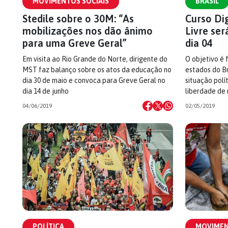
MOVIMENTOS SOCIAIS
BRASIL
Stedile sobre o 30M: “As
Curso Di
mobilizações nos dão ânimo
Livre se
para uma Greve Geral”
dia 04
Em visita ao Rio Grande do Norte, dirigente do
O objetivo é 
MST faz balanço sobre os atos da educação no
estados do B
dia 30 de maio e convoca para Greve Geral no
situação polít
dia 14 de junho
liberdade de 
04/06/2019
02/05/2019
POLÍTICA
MOVIMEN