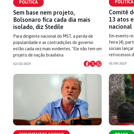
POLÍTICA
POLÍTICA
Comitê d
Sem base nem projeto,
13 atos 
Bolsonaro fica cada dia mais
nacional
isolado, diz Stedile
Em evento re
Para dirigente nacional do MST, a perda de
feira (4), pa
popularidade e as contradições do governo
sociais lanç
estão cada vez mais evidentes; "Ele não tem um
retrocessos 
projeto de nação brasileira
05/09/2019
02/10/2019