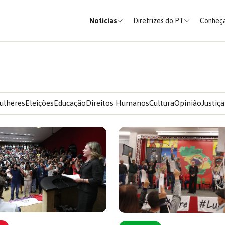
Notícias
Diretrizes do PT
Conheça
ulheres
Eleições
Educação
Direitos Humanos
Cultura
Opinião
Justiça