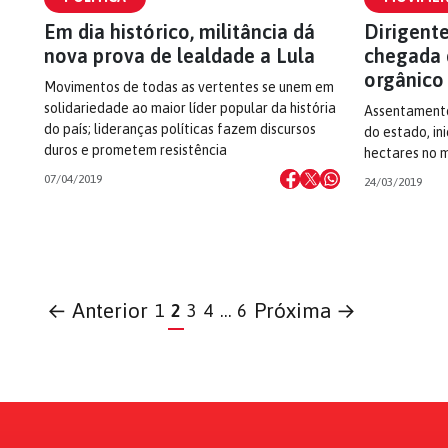
Em dia histórico, militância dá
Dirigent
nova prova de lealdade a Lula
chegada 
orgânico
Movimentos de todas as vertentes se unem em
solidariedade ao maior líder popular da história
Assentamento
do país; lideranças políticas fazem discursos
do estado, in
duros e prometem resistência
hectares no m
07/04/2019
24/03/2019
← Anterior
Próxima →
1
2
3
4
…
6