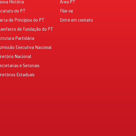
ossa História
Área PT
statuto do PT
Filie-se
arta de Princípios do PT
Entre em contato
anifesto de Fundação do PT
strutura Partidária
omissão Executiva Nacional
iretório Nacional
ecretarias e Setoriais
iretórios Estaduais