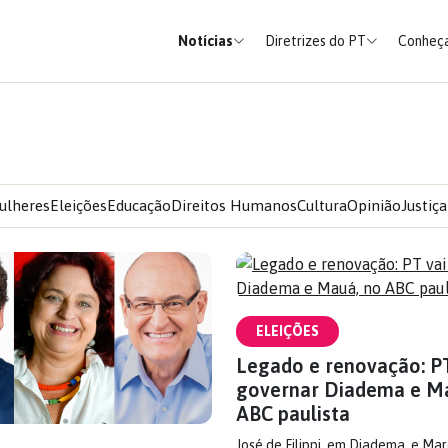
Notícias
Diretrizes do PT
Conheça
ulheres
Eleições
Educação
Direitos Humanos
Cultura
Opinião
Justiça
ELEIÇÕES
Legado e renovação: PT
governar Diadema e M
ABC paulista
José de Filippi, em Diadema, e Mar