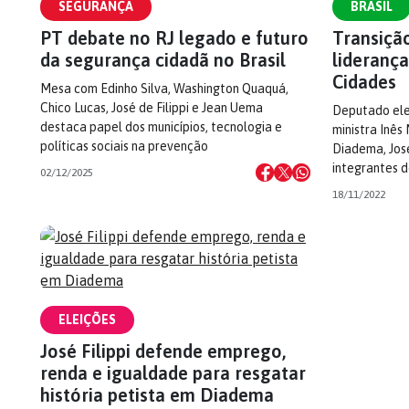
SEGURANÇA
BRASIL
PT debate no RJ legado e futuro
Transiçã
da segurança cidadã no Brasil
lideranç
Cidades
Mesa com Edinho Silva, Washington Quaquá,
Chico Lucas, José de Filippi e Jean Uema
Deputado elei
destaca papel dos municípios, tecnologia e
ministra Inês
políticas sociais na prevenção
Diadema, José
integrantes d
02/12/2025
18/11/2022
ELEIÇÕES
José Filippi defende emprego,
renda e igualdade para resgatar
história petista em Diadema