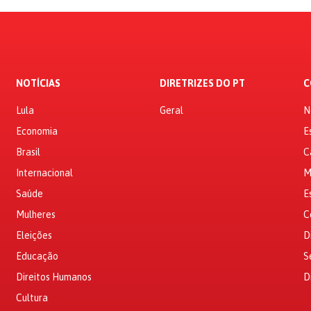
NOTÍCIAS
DIRETRIZES DO PT
C
Lula
Geral
N
Economia
E
Brasil
C
Internacional
M
Saúde
E
Mulheres
C
Eleições
D
Educação
S
Direitos Humanos
D
Cultura