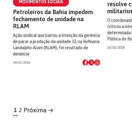
MOVIMENTOS SOCIAIS
resolve 
militaris
Petroleiros da Bahia impedem
fechamento de unidade na
O coordenado
RLAM
criticou a in
determinada 
Ação sindical que barrou a intenção da gerência
Pública do Ri
de parar a produção da unidade 32, na Refinaria
16/02/2018
Landulpho Alves (RLAM), foi resultado de
denúncia
20/02/2018
Próxima →
1
2