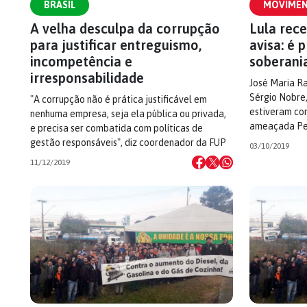
BRASIL
MOVIMEN
A velha desculpa da corrupção
Lula rece
para justificar entreguismo,
avisa: é 
incompetência e
soberani
irresponsabilidade
José Maria Ra
Sérgio Nobre,
"A corrupção não é prática justificável em
estiveram co
nenhuma empresa, seja ela pública ou privada,
ameaçada Pet
e precisa ser combatida com políticas de
gestão responsáveis", diz coordenador da FUP
03/10/2019
11/12/2019