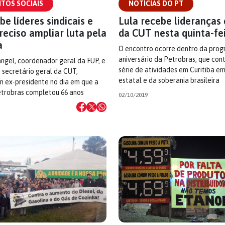
TOS SOCIAIS
NOTÍCIAS DO PT
be líderes sindicais e
Lula recebe lideranças
preciso ampliar luta pela
da CUT nesta quinta-fei
a
O encontro ocorre dentro da pro
aniversário da Petrobras, que co
ngel, coordenador geral da FUP, e
série de atividades em Curitiba e
 secretário geral da CUT,
estatal e da soberania brasileira
m ex-presidente no dia em que a
robras completou 66 anos
02/10/2019