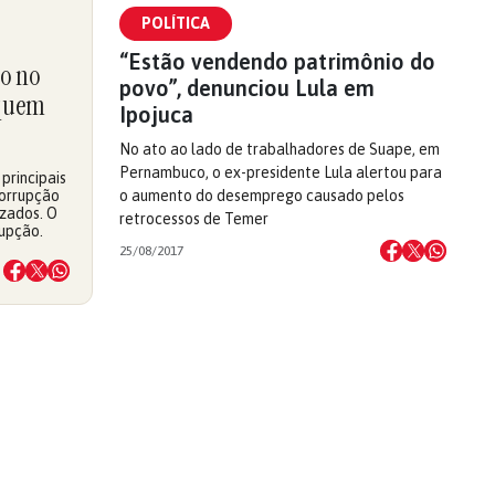
POLÍTICA
“Estão vendendo patrimônio do
o no
povo”, denunciou Lula em
 quem
Ipojuca
No ato ao lado de trabalhadores de Suape, em
Pernambuco, o ex-presidente Lula alertou para
principais
orrupção
o aumento do desemprego causado pelos
izados. O
retrocessos de Temer
rupção.
25/08/2017