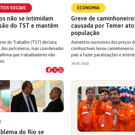
TOS SOCIAIS
ECONOMIA
os não se intimidam
Greve de caminhoneiro
são do TST e mantêm
causada por Temer ato
população
rior do Trabalho (TST) declara
Aumentos sucessivos dos preços d
e dos petroleiros, mas coordenador
combustíveis levou caminhoneiros
 afirma que trabalhadores não
país a fazer paralizações e interd
dos
24/05/2018
oblema do Rio se