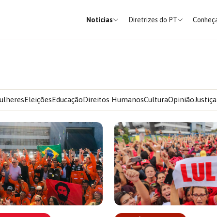
Notícias
Diretrizes do PT
Conheça
ulheres
Eleições
Educação
Direitos Humanos
Cultura
Opinião
Justiça