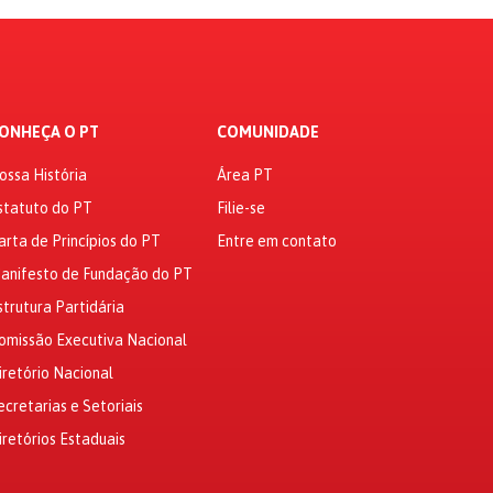
ONHEÇA O PT
COMUNIDADE
ossa História
Área PT
statuto do PT
Filie-se
arta de Princípios do PT
Entre em contato
anifesto de Fundação do PT
strutura Partidária
omissão Executiva Nacional
iretório Nacional
ecretarias e Setoriais
iretórios Estaduais