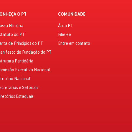
ONHEÇA O PT
COMUNIDADE
ossa História
Área PT
statuto do PT
Filie-se
arta de Princípios do PT
Entre em contato
anifesto de Fundação do PT
strutura Partidária
omissão Executiva Nacional
iretório Nacional
ecretarias e Setoriais
iretórios Estaduais