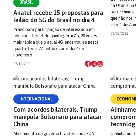
BRASIL
na Otan e na
Anatel recebe 15 propostas para
barre chinese
que não nos 
leilão do 5G do Brasil no dia 4
sério", diz Am
Prazo para participação de interessado em
06/08/2021
adquirir internet de quinta geração, 20 vezes
mais rápida que o atual 4G, encerrou-se nesta
quarta-feira, 27; leilão ocorre dia 4 de
novembro
27/10/2021
INTERNACIONAL
ECONOM
Com acordos bilaterais, Trump
Alinhame
manipula Bolsonaro para atacar
comprome
China
tecnolog
Alinhamento do governo brasileiro aos EUA
O alinhament