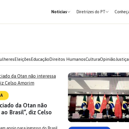
Notícias
Diretrizes do PT
Conheça
ulheres
Eleições
Educação
Direitos Humanos
Cultura
Opinião
Justiça
IA
ociado da Otan não
 ao Brasil”, diz Celso
m apoio para ingresso do Brasil