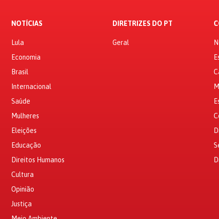
NOTÍCIAS
DIRETRIZES DO PT
C
Lula
Geral
N
Economia
E
Brasil
C
Internacional
M
Saúde
E
Mulheres
C
Eleições
D
Educação
S
Direitos Humanos
D
Cultura
Opinião
Justiça
Meio Ambiente