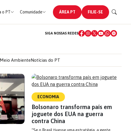
 o PT
Comunidade
ÁREA PT
FILIE-SE
SIGA NOSSAS REDES
Meio Ambiente
Notícias do PT
ECONOMIA
Bolsonaro transforma país em
joguete dos EUA na guerra
contra China
“Se o Brasil tivesse uma estratégia, a gente