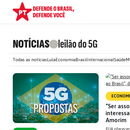
NOTÍCIAS
leilão do 5G
Todas as notícias
Lula
Economia
Brasil
Internacional
Saúde
M
ECONOM
“Ser ass
interessa
Amorim
EUA oferecera