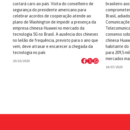
custará caro ao país. Visita do conselheiro de
brasileiro ao
segurança do presidente americano para
comprometer o
celebrar acordos de cooperação atende ao
Brasil, adiado
plano de Washington de impedir a presença da
Comunicações
empresa chinesa Huawei no mercado da
Telecomunica
tecnologia 5G no Brasil. A ausência dos chineses
consenso sob
no leilão de frequência, previsto para o ano que
chinesa Huawe
vem, deve atrasar e encarecer a chegada da
habitante do 
tecnologia no país
para 209,5 mi
mercados mai
20/10/2020
24/07/2020