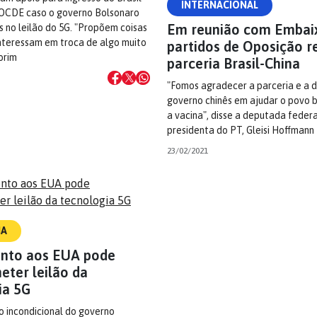
INTERNACIONAL
 OCDE caso o governo Bolsonaro
Em reunião com Embai
s no leilão do 5G. "Propõem coisas
interessam em troca de algo muito
partidos de Oposição 
orim
parceria Brasil-China
"Fomos agradecer a parceria e a d
governo chinês em ajudar o povo b
a vacina", disse a deputada federa
presidenta do PT, Gleisi Hoffmann
23/02/2021
IA
nto aos EUA pode
ter leilão da
ia 5G
o incondicional do governo