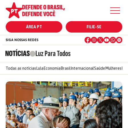
ÁREA PT
FILIE-SE
SIGA NOSSAS REDES
NOTÍCIAS
Luz Para Todos
Todas as notícias
Lula
Economia
Brasil
Internacional
Saúde
Mulheres
Ele