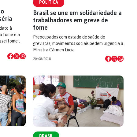
POLÍTICA
 o
Brasil se une em solidariedade a
séria
trabalhadores em greve de
fome
idato à
 à fome e a
Preocupados com estado de saúde de
ssei fome”,
grevistas, movimentos sociais pedem urgência à
Ministra Cármen Lúcia
20/08/2018
BRASIL