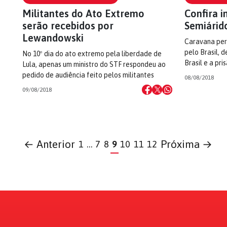
Militantes do Ato Extremo
Confira 
serão recebidos por
Semiárid
Lewandowski
Caravana perc
pelo Brasil, 
No 10º dia do ato extremo pela liberdade de
Brasil e a pri
Lula, apenas um ministro do STF respondeu ao
pedido de audiência feito pelos militantes
08/08/2018
09/08/2018
← Anterior
Próxima →
1
…
7
8
9
10
11
12