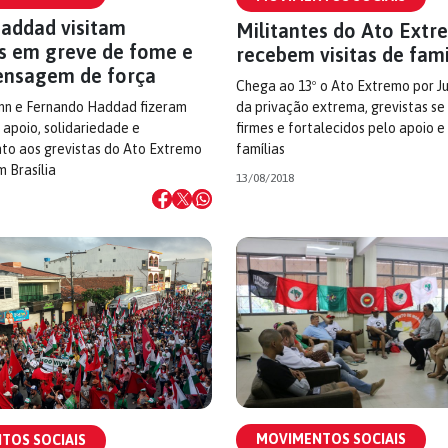
Haddad visitam
Militantes do Ato Ext
es em greve de fome e
recebem visitas de fami
nsagem de força
Chega ao 13º o Ato Extremo por Ju
da privação extrema, grevistas s
ann e Fernando Haddad fizeram
firmes e fortalecidos pelo apoio e
 apoio, solidariedade e
famílias
to aos grevistas do Ato Extremo
m Brasília
13/08/2018
MOVIMENTOS SOCIAIS
TOS SOCIAIS