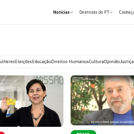
Notícias
Diretrizes do PT
Conheça
ulheres
Eleições
Educação
Direitos Humanos
Cultura
Opinião
Justiça