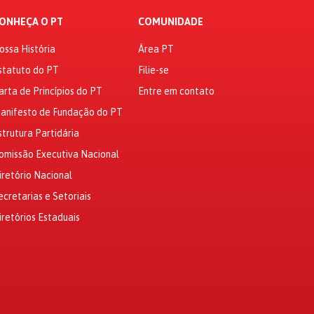
ONHEÇA O PT
COMUNIDADE
ossa História
Área PT
statuto do PT
Filie-se
arta de Princípios do PT
Entre em contato
anifesto de Fundação do PT
strutura Partidária
omissão Executiva Nacional
iretório Nacional
ecretarias e Setoriais
iretórios Estaduais