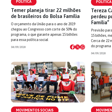
POLÍTICA
POLÍTICA
Temer planeja tirar 22 milhões
Tereza C
de brasileiros do Bolsa Família
perdeu p
Família”
O orçamento da União para o ano de 2019
chegou ao Congresso com corte de 50% do
Previsão par
programa, o que garante apenas 15 bilhões
15 bilhões, m
para essa política social
Cerca de 22 
do programa
04/09/2018
04/09/2018
MOVIMENTOS SOCIAIS
MOVIMEN