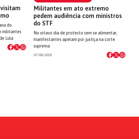
 visitam
Militantes em ato extremo
remo
pedem audiência com ministros
do STF
ana do
 militantes
No oitavo dia de protesto sem se alimentar,
de Lula
manifestantes apelam por justiça na corte
suprema
07/08/2018