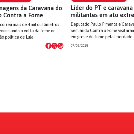
Líder do PT e caravana
imagens da Caravana do
militantes em ato ext
o Contra a Fome
Deputado Paulo Pimenta e Carav
orreu mais de 4 mil quilômetros
Semiárido Contra a Fome visitaram
denunciando a volta da fome no
em greve de fome pela liberdade 
são política de Lula
07/08/2018