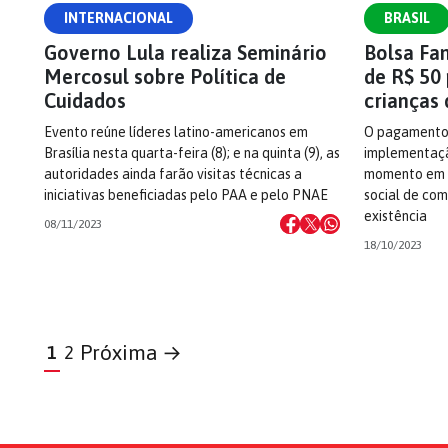
INTERNACIONAL
BRASIL
Governo Lula realiza Seminário
Bolsa Fam
Mercosul sobre Política de
de R$ 50
Cuidados
crianças
Evento reúne líderes latino-americanos em
O pagamento 
Brasília nesta quarta-feira (8); e na quinta (9), as
implementaçã
autoridades ainda farão visitas técnicas a
momento em q
iniciativas beneficiadas pelo PAA e pelo PNAE
social de co
existência
08/11/2023
18/10/2023
Próxima →
1
2