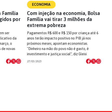
ECONOMIA
 Família
Com injeção na economia, Bolsa
gidos por
Família vai tirar 3 milhões da
extrema pobreza
dem ser
Pagamentos R$ 600 e R$ 150 por criança até 6
icativo da
anos terão impacto positivo no PIB já nos
março, o
próximos meses, apontam economistas.
es de novas
"Dinheiro na mão do povo não é gasto, é
investimento e justiça social”, diz Gleisi
27/03/2023