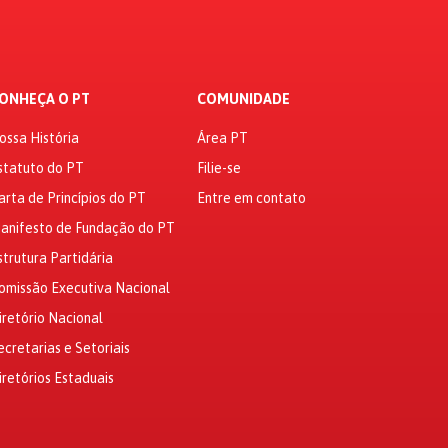
ONHEÇA O PT
COMUNIDADE
ossa História
Área PT
statuto do PT
Filie-se
arta de Princípios do PT
Entre em contato
anifesto de Fundação do PT
strutura Partidária
omissão Executiva Nacional
iretório Nacional
ecretarias e Setoriais
iretórios Estaduais