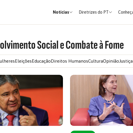
Notícias
Diretrizes do PT
Conheça
volvimento Social e Combate à Fome
ulheres
Eleições
Educação
Direitos Humanos
Cultura
Opinião
Justiça