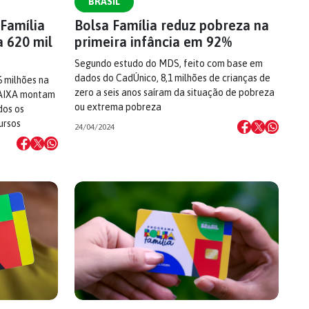
BRASIL
 Família
Bolsa Família reduz pobreza na
 620 mil
primeira infância em 92%
Segundo estudo do MDS, feito com base em
dados do CadÚnico, 8,1 milhões de crianças de
6 milhões na
zero a seis anos saíram da situação de pobreza
CAIXA montam
ou extrema pobreza
dos os
ursos
24/04/2024