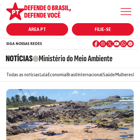
ÁREA PT
FILIE-SE
SIGA NOSSAS REDES
NOTÍCIAS
Ministério do Meio Ambiente
Todas as notícias
Lula
Economia
Brasil
Internacional
Saúde
Mulheres
Ele