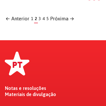
← Anterior
Próxima →
1
2
3
4
5
Notas e resoluções
Materiais de divulgação