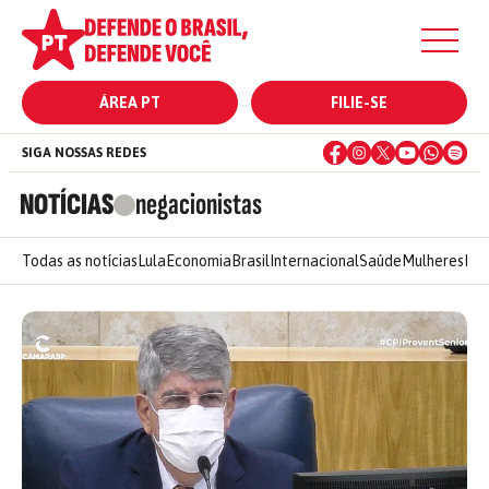
ÁREA PT
FILIE-SE
SIGA NOSSAS REDES
NOTÍCIAS
negacionistas
Todas as notícias
Lula
Economia
Brasil
Internacional
Saúde
Mulheres
Ele