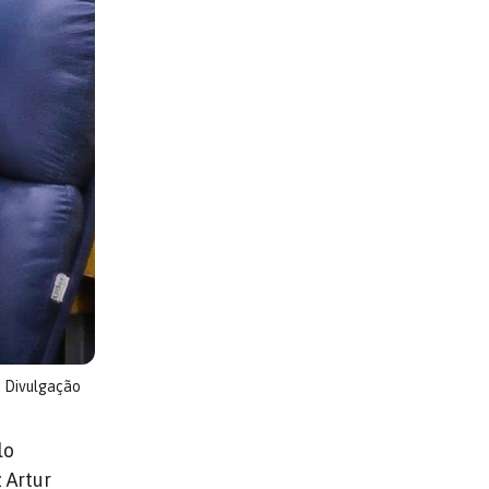
: Divulgação
lo
 Artur