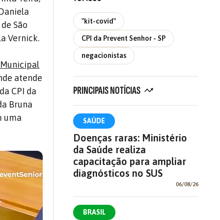
 Daniela
"kit-covid"
 de São
a Vernick.
CPI da Prevent Senhor - SP
negacionistas
 Municipal
onde atende
PRINCIPAIS NOTÍCIAS
 da CPI da
da Bruna
om uma
SAÚDE
Doenças raras: Ministério
da Saúde realiza
capacitação para ampliar
diagnósticos no SUS
06/08/26
BRASIL