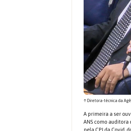
↑
Diretora-técnica da Agên
A primeira a ser ou
ANS como auditora 
pela CPI da Covid, d