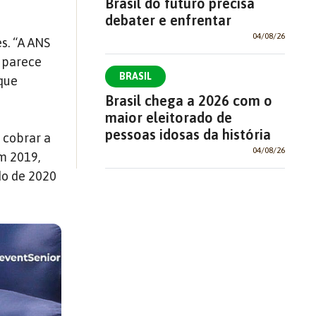
Brasil do futuro precisa
debater e enfrentar
04/08/26
s. “A ANS
e parece
BRASIL
que
Brasil chega a 2026 com o
maior eleitorado de
pessoas idosas da história
 cobrar a
04/08/26
m 2019,
do de 2020