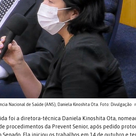
cia Nacional de Saúde (ANS), Daniela Kinoshita Ota. Foto: Divulgação
vida foi a diretora-técnica Daniela Kinoshita Ota, nomea
de procedimentos da Prevent Senior, após pedido proto
o Senado. Ela iniciou os trabalhos em 14 de outubro e t