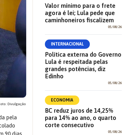
Valor mínimo para o frete
agora é lei; Lula pede que
caminhoneiros fiscalizem
05/08/26
INTERNACIONAL
Política externa do Governo
Lula é respeitada pelas
grandes potências, diz
Edinho
05/08/26
ECONOMIA
Foto: Divulgação
BC reduz juros de 14,25%
da pela
para 14% ao ano, o quarto
corte consecutivo
colado
05/08/26
em 90 dias