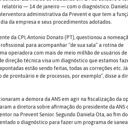
 relatório — 14 de janeiro — com o diagnóstico. Daniel
nterventora administrativa da Prevent e que tem a funç
 dia da empresa e seus procedimentos adotados.
ente da CPI, Antonio Donato (PT), questionou a nomeaç
ofissional para acompanhar “de sua sala” a rotina de
ma operadora com mais de meio milhão de usuários de
de direção técnica visa um diagnóstico que estamos faz
apontadas estão sendo feitas, todas as correções etc. J
 de prontuário e de processos, por exemplo”, disse a di
tionaram a demora da ANS em agir na fiscalização da o
aram a diretora sobre afirmação do presidente da ANS 
ntor na Prevent Senior. Segundo Daniela Ota, ao fim do
sentado o diagnóstico para fazer um programa de san