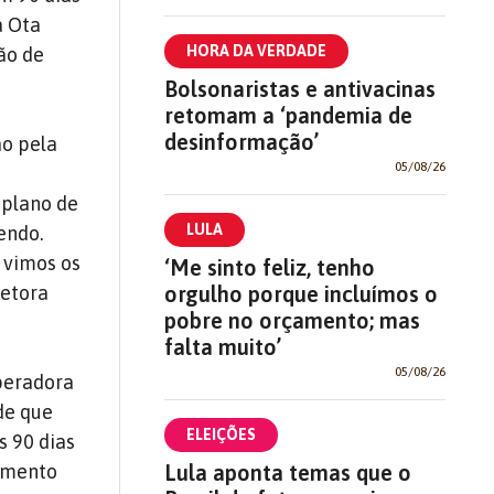
a Ota
HORA DA VERDADE
ão de
Bolsonaristas e antivacinas
retomam a ‘pandemia de
desinformação’
ão pela
05/08/26
 plano de
LULA
endo.
á vimos os
‘Me sinto feliz, tenho
retora
orgulho porque incluímos o
pobre no orçamento; mas
falta muito’
05/08/26
peradora
de que
ELEIÇÕES
s 90 dias
eamento
Lula aponta temas que o