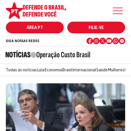
ÁREA PT
FILIE-SE
SIGA NOSSAS REDES
NOTÍCIAS
Operação Custo Brasil
Todas as notícias
Lula
Economia
Brasil
Internacional
Saúde
Mulheres
Ele