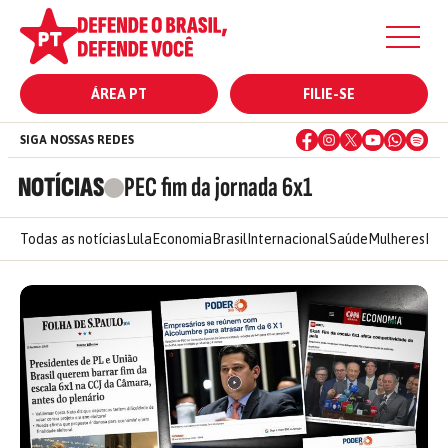
ÁREA PT
FILIE-SE
SIGA NOSSAS REDES
NOTÍCIAS
PEC fim da jornada 6x1
Todas as notícias
Lula
Economia
Brasil
Internacional
Saúde
Mulheres
Ele