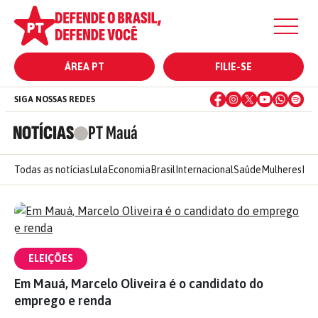
ÁREA PT
FILIE-SE
SIGA NOSSAS REDES
NOTÍCIAS
PT Mauá
Todas as notícias
Lula
Economia
Brasil
Internacional
Saúde
Mulheres
Ele
ELEIÇÕES
Em Mauá, Marcelo Oliveira é o candidato do
emprego e renda