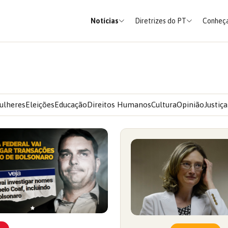
Notícias
Diretrizes do PT
Conheça
ulheres
Eleições
Educação
Direitos Humanos
Cultura
Opinião
Justiça