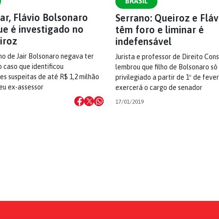
BRASIL
ar, Flávio Bolsonaro
Serrano: Queiroz e Fláv
ue é investigado no
têm foro e liminar é
iroz
indefensável
lho de Jair Bolsonaro negava ter
Jurista e professor de Direito Cons
 caso que identificou
lembrou que filho de Bolsonaro só
s suspeitas de até R$ 1,2 milhão
privilegiado a partir de 1º de feve
eu ex-assessor
exercerá o cargo de senador
17/01/2019