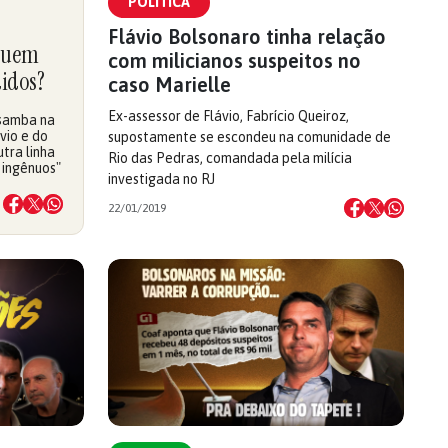
POLÍTICA
Flávio Bolsonaro tinha relação
 Quem
com milicianos suspeitos no
idos?
caso Marielle
Ex-assessor de Flávio, Fabrício Queiroz,
 samba na
vio e do
supostamente se escondeu na comunidade de
tra linha
Rio das Pedras, comandada pela milícia
 ingênuos"
investigada no RJ
22/01/2019