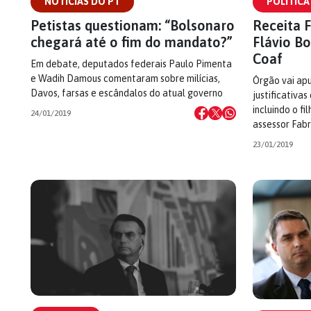
NOTÍCIAS DO PT
POLÍTICA
Petistas questionam: “Bolsonaro
Receita F
chegará até o fim do mandato?”
Flávio Bo
Coaf
Em debate, deputados federais Paulo Pimenta
e Wadih Damous comentaram sobre milícias,
Órgão vai apu
Davos, farsas e escândalos do atual governo
justificativa
incluindo o fi
24/01/2019
assessor Fabr
23/01/2019