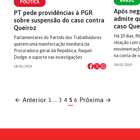
BRASIL
POLÍTICA
Após neg
PT pede providências à PGR
admite q
sobre suspensão do caso contra
caso Que
Queiroz
Há 10 dias, fi
Parlamentares do Partido dos Trabalhadores
relação com o
querem uma manifestação imediata da
movimentaçõe
Procuradora-geral da República, Raquel
na conta de s
Dodge, e suporte nas investigações
18/01/2019
18/01/2019
← Anterior
Próxima →
1
…
3
4
5
6