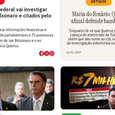
ARTIGOS
ederal vai investigar
Maria do Rosário:
lsonaro e citados pelo
afinal defende band
rar informações financeiras e
"Enquanto lê-se que Queiroz
cabeça do eleitorado de Flá
s de parlamentares e 75 assessores,
chefe que deu nome ao clã, ou
lho de Jair Bolsonaro e o ex-
de investigação esbofeteia os
ício Queiroz
23/01/2019