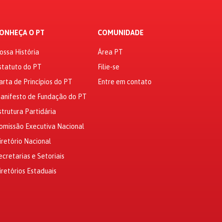
ONHEÇA O PT
COMUNIDADE
ossa História
Área PT
statuto do PT
Filie-se
arta de Princípios do PT
Entre em contato
anifesto de Fundação do PT
strutura Partidária
omissão Executiva Nacional
iretório Nacional
ecretarias e Setoriais
iretórios Estaduais