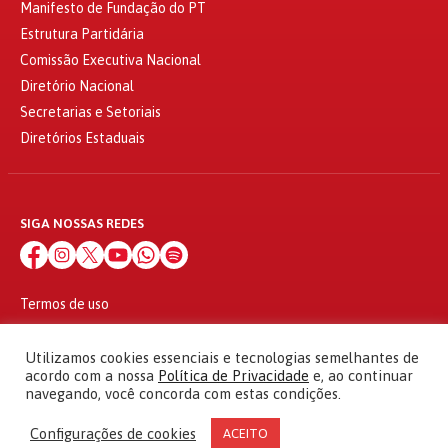
Manifesto de Fundação do PT
Estrutura Partidária
Comissão Executiva Nacional
Diretório Nacional
Secretarias e Setoriais
Diretórios Estaduais
SIGA NOSSAS REDES
Termos de uso
Política de privacidade
© 2010 - 2026
Utilizamos cookies essenciais e tecnologias semelhantes de
Partido dos Trabalhadores Todos os direitos reservados
acordo com a nossa
Política de Privacidade
e, ao continuar
navegando, você concorda com estas condições.
Configurações de cookies
ACEITO