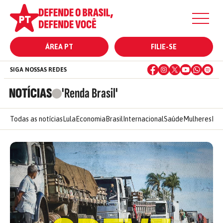
ÁREA PT
FILIE-SE
SIGA NOSSAS REDES
NOTÍCIAS
'Renda Brasil'
Todas as notícias
Lula
Economia
Brasil
Internacional
Saúde
Mulheres
Ele