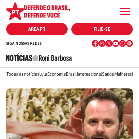
ÁREA PT
FILIE-SE
SIGA NOSSAS REDES
NOTÍCIAS
Roni Barbosa
Todas as notícias
Lula
Economia
Brasil
Internacional
Saúde
Mulheres
Ele