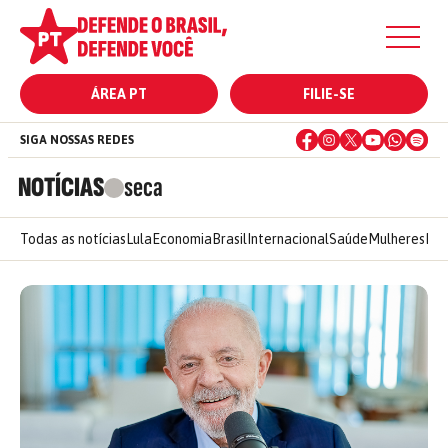
ÁREA PT
FILIE-SE
SIGA NOSSAS REDES
NOTÍCIAS
seca
Todas as notícias
Lula
Economia
Brasil
Internacional
Saúde
Mulheres
Ele