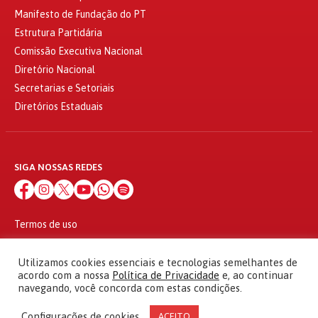
Manifesto de Fundação do PT
Estrutura Partidária
Comissão Executiva Nacional
Diretório Nacional
Secretarias e Setoriais
Diretórios Estaduais
SIGA NOSSAS REDES
Termos de uso
Política de privacidade
© 2010 - 2026
Utilizamos cookies essenciais e tecnologias semelhantes de
Partido dos Trabalhadores Todos os direitos reservados
acordo com a nossa
Política de Privacidade
e, ao continuar
navegando, você concorda com estas condições.
Configurações de cookies
ACEITO