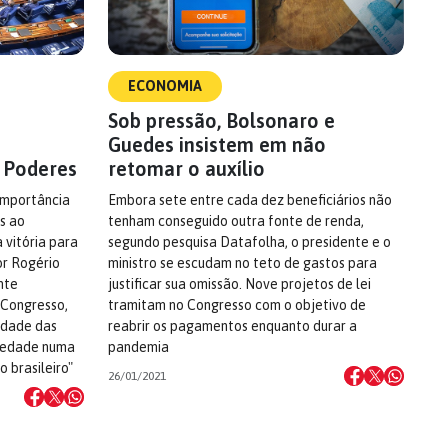
ECONOMIA
Sob pressão, Bolsonaro e
Guedes insistem em não
 Poderes
retomar o auxílio
importância
Embora sete entre cada dez beneficiários não
s ao
tenham conseguido outra fonte de renda,
 vitória para
segundo pesquisa Datafolha, o presidente e o
or Rogério
ministro se escudam no teto de gastos para
nte
justificar sua omissão. Nove projetos de lei
 Congresso,
tramitam no Congresso com o objetivo de
idade das
reabrir os pagamentos enquanto durar a
ciedade numa
pandemia
 brasileiro"
26/01/2021