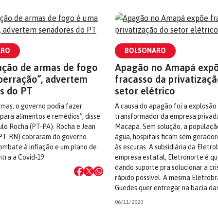
ARO
BOLSONARO
ção de armas de fogo
Apagão no Amapá exp
berração”, advertem
fracasso da privatizaç
s do PT
setor elétrico
rmas, o governo podia fazer
A causa do apagão foi a explosão
ara alimentos e remédios”, disse
transformador da empresa privada
ulo Rocha (PT-PA). Rocha e Jean
Macapá. Sem solução, a populaçã
(PT-RN) cobraram do governo
água, hospitais ficam sem gerador
ombate à inflação e um plano de
às escuras. A subsidiária da Eletro
tra a Covid-19
empresa estatal, Eletronorte é q
dando suporte pra solucionar a cri
rápido possível. A mesma Eletrobr
Guedes quer entregar na bacia da
06/11/2020