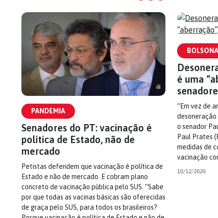
BOLSON
Desonera
é uma “a
senadore
“Em vez de a
PANDEMIA
desoneração p
Senadores do PT: vacinação é
o senador Pa
Paul Prates 
política de Estado, não de
medidas de c
mercado
vacinação con
Petistas defendem que vacinação é política de
10/12/2020
Estado e não de mercado. E cobram plano
concreto de vacinação pública pelo SUS. “Sabe
por que todas as vacinas básicas são oferecidas
de graça pelo SUS, para todos os brasileiros?
Porque vacinação é política de Estado e não de