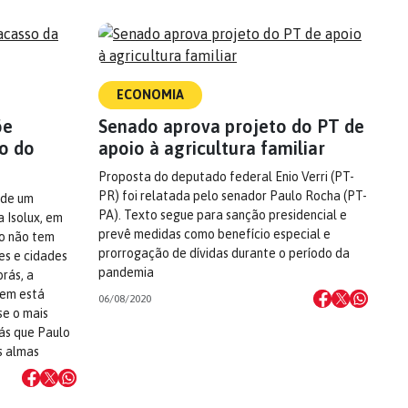
ECONOMIA
õe
Senado aprova projeto do PT de
ão do
apoio à agricultura familiar
Proposta do deputado federal Enio Verri (PT-
PR) foi relatada pelo senador Paulo Rocha (PT-
 de um
PA). Texto segue para sanção presidencial e
 Isolux, em
prevê medidas como benefício especial e
o não tem
prorrogação de dívidas durante o período da
es e cidades
pandemia
brás, a
uem está
06/08/2020
se o mais
ás que Paulo
s almas