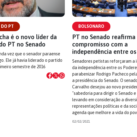
 DO PT
BOLSONARO
ha é o novo líder da
PT no Senado reafirma
do PT no Senado
compromisso com a
independência entre os
unda vez que o senador paraense
o. Ele já havia liderado o partido
Senadores petistas reforçaram a 
imeiro semestre de 2016
da independência entre os Podere
parabenizar Rodrigo Pacheco pela
a presidência do Senado. O senad
Carvalho desejou ao novo preside
"sabedoria para dirigir o Senado e
levando em consideração a divers
representações políticas e da so
agenda que melhore a vida do povo
02/02/2021