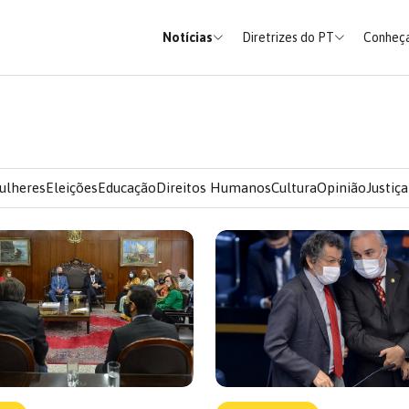
Notícias
Diretrizes do PT
Conheça
ulheres
Eleições
Educação
Direitos Humanos
Cultura
Opinião
Justiça