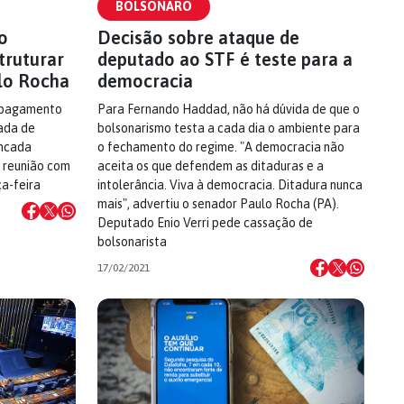
BOLSONARO
io
Decisão sobre ataque de
truturar
deputado ao STF é teste para a
lo Rocha
democracia
o pagamento
Para Fernando Haddad, não há dúvida de que o
rada de
bolsonarismo testa a cada dia o ambiente para
ancada
o fechamento do regime. "A democracia não
m reunião com
aceita os que defendem as ditaduras e a
ça-feira
intolerância. Viva à democracia. Ditadura nunca
mais", advertiu o senador Paulo Rocha (PA).
Deputado Enio Verri pede cassação de
bolsonarista
17/02/2021