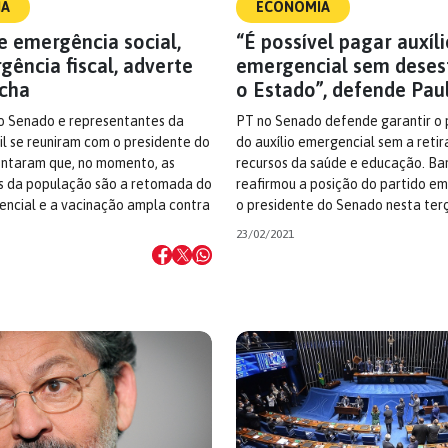
IA
ECONOMIA
ve emergência social,
“É possível pagar auxíl
ência fiscal, adverte
emergencial sem deses
cha
o Estado”, defende Pau
no Senado e representantes da
PT no Senado defende garantir 
il se reuniram com o presidente do
do auxílio emergencial sem a reti
ntaram que, no momento, as
recursos da saúde e educação. B
 da população são a retomada do
reafirmou a posição do partido e
encial e a vacinação ampla contra
o presidente do Senado nesta ter
23/02/2021