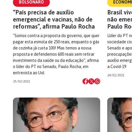
BOLSONARO
ECONOM
“País precisa de auxílio
Brasil vi
emergencial e vacinas, não de
não emerg
reformas”, afirma Paulo Rocha
Paulo Ro
"Somos contra a proposta do governo, que quer
Líder do PT 
pagar esta esmola de 250 reais, enquanto o gás
sociedade civ
de cozinha já custa 100! Mas temos a nossa
Senado e apo
proposta e defendemos 600 reais sem retirar
preocupações
investimento da saúde ou da educação”, afirma
auxílio emerg
o líder do PT no Senado, Paulo Rocha, em
a Covid-19
entrevista ao Uol
24/02/2021
25/02/2021