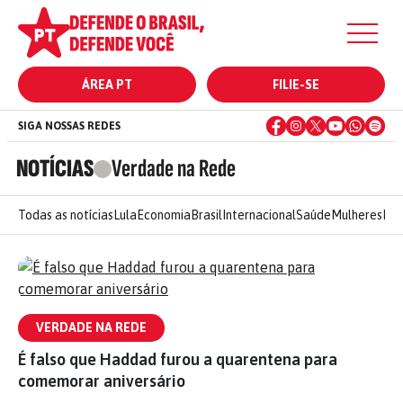
ÁREA PT
FILIE-SE
SIGA NOSSAS REDES
NOTÍCIAS
Verdade na Rede
Todas as notícias
Lula
Economia
Brasil
Internacional
Saúde
Mulheres
Ele
VERDADE NA REDE
É falso que Haddad furou a quarentena para
comemorar aniversário