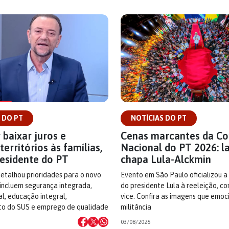
 DO PT
NOTÍCIAS DO PT
 baixar juros e
Cenas marcantes da C
territórios às famílias,
Nacional do PT 2026: l
residente do PT
chapa Lula-Alckmin
detalhou prioridades para o novo
Evento em São Paulo oficializou a
incluem segurança integrada,
do presidente Lula à reeleição, c
cal, educação integral,
vice. Confira as imagens que emo
to do SUS e emprego de qualidade
militância
03/08/2026