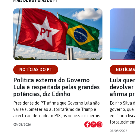
MAIS DE NOTÍCIAS DO PT
NOTÍCIAS DO PT
NOTÍCIAS
Política externa do Governo
Lula quer
Lula é respeitada pelas grandes
devolver 
potências, diz Edinho
afirma p
Presidente do PT afirma que Governo Lula não
Edinho Silva 
vai se submeter ao autoritarismo de Trump e
governo, que 
acerta ao defender o PIX, as riquezas minerais…
equilíbrio fis
fortalecimen
05/08/2026
05/08/2026