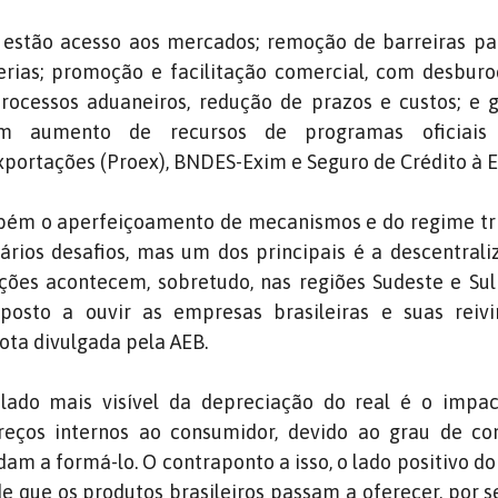
s estão acesso aos mercados; remoção de barreiras par
rias; promoção e facilitação comercial, com desburo
processos aduaneiros, redução de prazos e custos; e 
com aumento de recursos de programas oficiai
portações (Proex), BNDES-Exim e Seguro de Crédito à 
ém o aperfeiçoamento de mecanismos e do regime tri
ários desafios, mas um dos principais é a descentral
ções acontecem, sobretudo, nas regiões Sudeste e Sul
sposto a ouvir as empresas brasileiras e suas reivi
ota divulgada pela AEB.
ado mais visível da depreciação do real é o impac
preços internos ao consumidor, devido ao grau de c
am a formá-lo. O contraponto a isso, o lado positivo do
ade que os produtos brasileiros passam a oferecer, por 