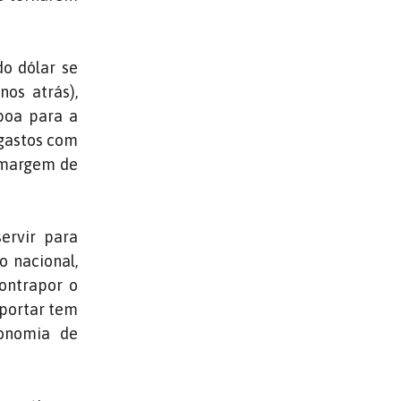
do dólar se
os atrás),
boa para a
 gastos com
 margem de
ervir para
o nacional,
contrapor o
xportar tem
onomia de