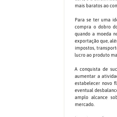
mais baratos ao co
Para se ter uma id
compra o dobro do
quando a moeda nor
exportação que, alé
impostos, transpor
lucro ao produto mad
A conquista de su
aumentar a atividad
estabelecer novo f
eventual desbalance
amplo alcance so
mercado.