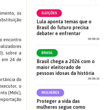
imento, os
ELEIÇÕES
ubstituição
Lula aponta temas que o
Brasil do futuro precisa
debater e enfrentar
 o encontro
04/08/26
alizadores
), sobre a
BRASIL
o em 24 de
Brasil chega a 2026 com o
maior eleitorado de
pessoas idosas da história
ortância do
04/08/26
executor, o
nto (Mdic),
MULHERES
 exportação
Proteger a vida das
mulheres segue como