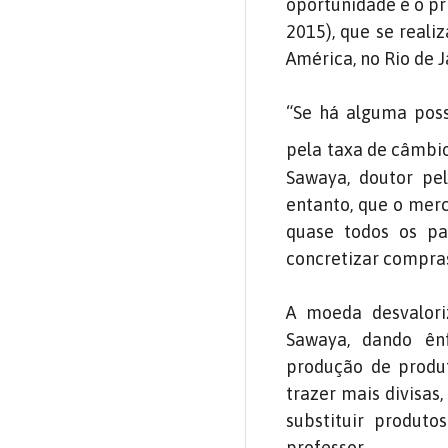
oportunidade é o pr
2015), que se reali
América, no Rio de J
“Se há alguma poss
pela taxa de câmbio
Sawaya, doutor pel
entanto, que o merc
quase todos os paí
concretizar compras
A moeda desvaloriz
Sawaya, dando ên
produção de produt
trazer mais divisas
substituir produt
professor.