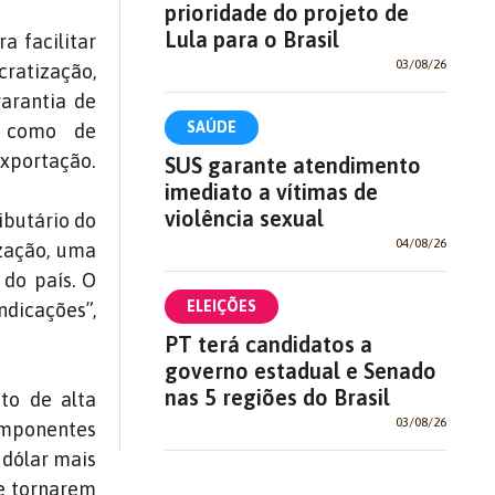
prioridade do projeto de
Lula para o Brasil
a facilitar
03/08/26
cratização,
garantia de
SAÚDE
s como de
Exportação.
SUS garante atendimento
imediato a vítimas de
violência sexual
butário do
04/08/26
ização, uma
 do país. O
ELEIÇÕES
ndicações”,
PT terá candidatos a
governo estadual e Senado
nas 5 regiões do Brasil
to de alta
03/08/26
omponentes
 dólar mais
se tornarem