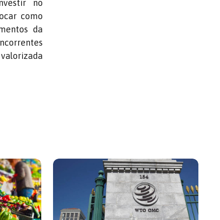
nvestir no
locar como
gmentos da
ncorrentes
 valorizada