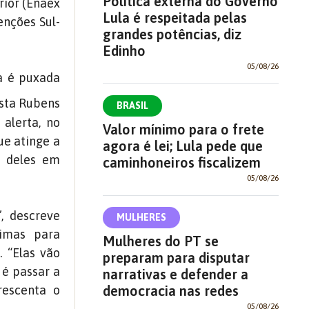
Política externa do Governo
rior (Enaex
Lula é respeitada pelas
enções Sul-
grandes potências, diz
Edinho
05/08/26
a é puxada
sta Rubens
BRASIL
 alerta, no
Valor mínimo para o frete
ue atinge a
agora é lei; Lula pede que
e deles em
caminhoneiros fiscalizem
05/08/26
”, descreve
MULHERES
rimas para
Mulheres do PT se
 “Elas vão
preparam para disputar
 é passar a
narrativas e defender a
rescenta o
democracia nas redes
05/08/26