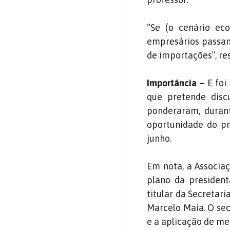
“Se (o cenário ec
empresários passam 
de importações”, re
Importância –
E foi
que pretende discu
ponderaram, durant
oportunidade do pr
junho.
Em nota, a Associaç
plano da president
titular da Secretar
Marcelo Maia. O sec
e a aplicação de me