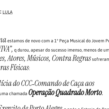
E
LULA
ina
estamos de novo com a 1ª Peça Musical do Jovem P
IVA”,
q durou, apesar do sucesso imenso, menos de u
es, Atores, Músicos, Contra Regras
sofrera
ras Físicas
:
lícia do CCC
Comando de Caça aos
–
Operação Quadrado Morto
.
uma chamada
Exercito de Porto Alegre