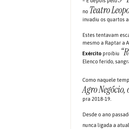
– E depois pelo
Teatro Leop
no
invadiu os quartos 
Estes tentavam esc
mesmo a Raptar a At
“R
Exército
proibiu
Elenco ferido, sang
Como naquele temp
Agro Negócio,
pra 2018-19.
Desde o ano passad
nunca ligada a atua