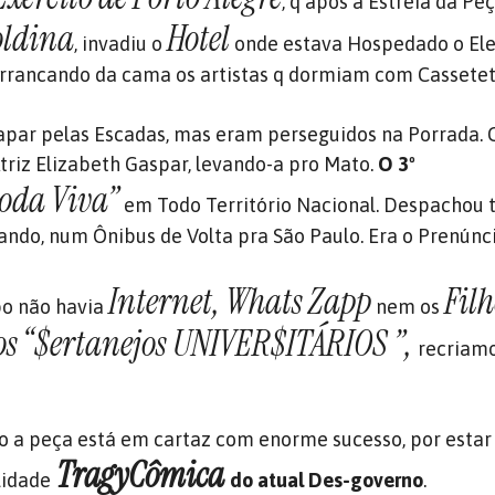
, q após a Estreia da Pe
oldina
Hotel
, invadiu o
onde estava Hospedado o Ele
arrancando da cama os artistas q dormiam com Cassetet
apar pelas Escadas, mas eram perseguidos na Porrada.
riz Elizabeth Gaspar, levando-a pro Mato.
O 3º
oda Viva”
em Todo Território Nacional. Despachou 
rando, num Ônibus de Volta pra São Paulo. Era o Prenúnc
Internet, Whats Zapp
Fil
o não havia
nem os
 os “$ertanejos UNIVER$ITÁRIOS ”,
recriam
o a peça está em cartaz com enorme sucesso, por estar
TragyCômica
lidade
do atual Des-governo
.