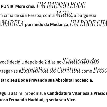
UM IMENSO BODE
 PUNIR: Moro criou
Mídia
m cima de sua Pessoa, com a
, a burguesia
AMARELA
UM BODE CH
por medo da Mudança
,
Sindicato dos
você decidiu depois de 2 dias no
Republica de Curitiba
Pres
tregar-se á
como
tar o seu Bode Provando sua Absoluta Inocência.
eguiu assim impedir sua
Candidatura Vitoriosa à Presidê
oso Fernando Haddad, q seria seu Vice.