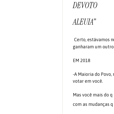
DEVOTO
ALEUIA”
Certo, estávamos n
ganharam um outro s
EM 2018
-A Maioria do Povo,
votar em você.
Mas você mais do q 
com as mudanças q s