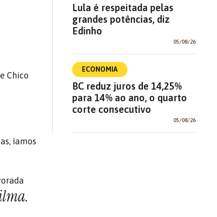
Lula é respeitada pelas
grandes potências, diz
Edinho
05/08/26
ECONOMIA
de Chico
BC reduz juros de 14,25%
para 14% ao ano, o quarto
corte consecutivo
05/08/26
oas, íamos
vorada
ilma.