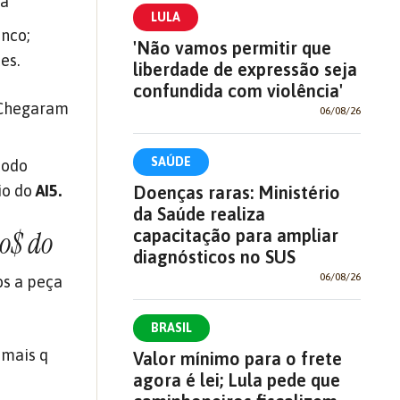
ça
LULA
nco;
'Não vamos permitir que
es.
liberdade de expressão seja
confundida com violência'
 Chegaram
06/08/26
SAÚDE
todo
io do
AI5.
Doenças raras: Ministério
da Saúde realiza
capacitação para ampliar
ho$ do
diagnósticos no SUS
06/08/26
os a peça
BRASIL
 mais q
Valor mínimo para o frete
agora é lei; Lula pede que