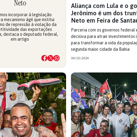
Neto
Aliança com Lula e o g
Jerônimo é um dos trun
os incorporar à legislação
Neto em Feira de Santa
ra mecanismo ágil que institui
o de repressão à violação da
titividade das exportações
Parceria com os governos federal 
as, destaca o deputado federal,
decisiva para atrair investimentos
em artigo
para transformar a vida da popula
segunda maior cidade da Bahia
04/10/2024