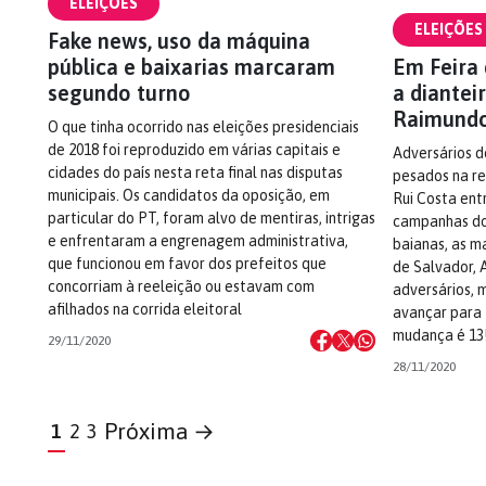
ELEIÇÕES
ELEIÇÕES
Fake news, uso da máquina
pública e baixarias marcaram
Em Feira 
segundo turno
a diantei
Raimundo
O que tinha ocorrido nas eleições presidenciais
de 2018 foi reproduzido em várias capitais e
Adversários 
cidades do país nesta reta final nas disputas
pesados na re
municipais. Os candidatos da oposição, em
Rui Costa ent
particular do PT, foram alvo de mentiras, intrigas
campanhas do
e enfrentaram a engrenagem administrativa,
baianas, as ma
que funcionou em favor dos prefeitos que
de Salvador, 
concorriam à reeleição ou estavam com
adversários, 
afilhados na corrida eleitoral
avançar para 
mudança é 13
29/11/2020
28/11/2020
Próxima →
1
2
3