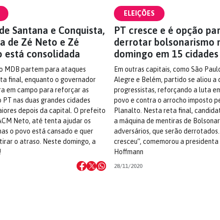
ELEIÇÕES
de Santana e Conquista,
PT cresce e é opção pa
ra de Zé Neto e Zé
derrotar bolsonarismo 
 está consolidada
domingo em 15 cidades
do MDB partem para ataques
Em outras capitais, como São Paul
ta final, enquanto o governador
Alegre e Belém, partido se aliou a
ra em campo para reforçar as
progressistas, reforçando a luta 
 PT nas duas grandes cidades
povo e contra o arrocho imposto p
iores depois da capital. O prefeito
Planalto. Nesta reta final, candid
ACM Neto, até tenta ajudar os
a máquina de mentiras de Bolsonar
mas o povo está cansado e quer
adversários, que serão derrotados
tirar o atraso. Neste domingo, a
cresceu”, comemorou a presidenta 
!
Hoffmann
28/11/2020