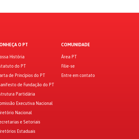
ONHEÇA O PT
COMUNIDADE
ossa História
Área PT
statuto do PT
Filie-se
arta de Princípios do PT
Entre em contato
anifesto de Fundação do PT
strutura Partidária
omissão Executiva Nacional
iretório Nacional
ecretarias e Setoriais
iretórios Estaduais