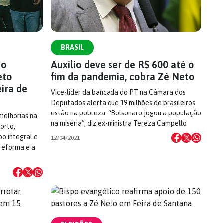
BRASIL
 o
Auxílio deve ser de R$ 600 até o
eto
fim da pandemia, cobra Zé Neto
ira de
Vice-líder da bancada do PT na Câmara dos
Deputados alerta que 19 milhões de brasileiros
estão na pobreza. “Bolsonaro jogou a população
 melhorias na
na miséria”, diz ex-ministra Tereza Campello
orto,
o integral e
12/04/2021
reforma e a