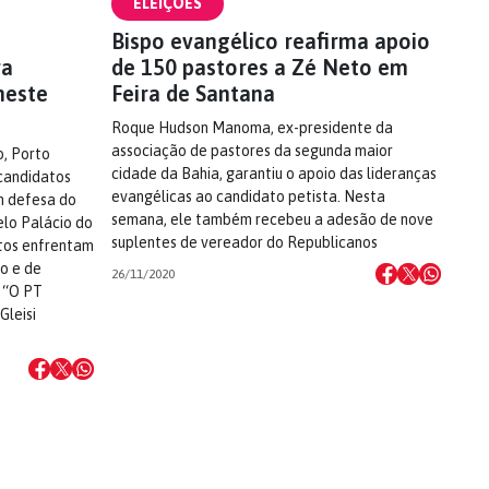
ELEIÇÕES
Bispo evangélico reafirma apoio
ra
de 150 pastores a Zé Neto em
neste
Feira de Santana
Roque Hudson Manoma, ex-presidente da
associação de pastores da segunda maior
o, Porto
cidade da Bahia, garantiu o apoio das lideranças
 candidatos
evangélicas ao candidato petista. Nesta
em defesa do
semana, ele também recebeu a adesão de nove
elo Palácio do
suplentes de vereador do Republicanos
atos enfrentam
o e de
26/11/2020
. “O PT
Gleisi