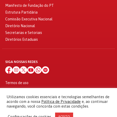
Manifesto de Fundação do PT
Estrutura Partidária
Comissão Executiva Nacional
Diretório Nacional
Secretarias e Setoriais
Diretórios Estaduais
SIGA NOSSAS REDES
Termos de uso
Política de privacidade
© 2010 - 2026
Utilizamos cookies essenciais e tecnologias semelhantes de
Partido dos Trabalhadores Todos os direitos reservados
acordo com a nossa
Política de Privacidade
e, ao continuar
navegando, você concorda com estas condições.
Configurações de cookies
ACEITO