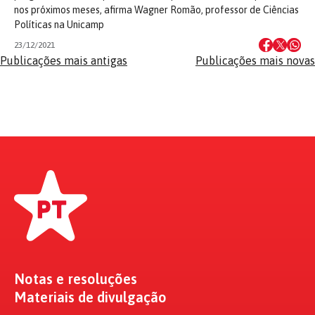
nos próximos meses, afirma Wagner Romão, professor de Ciências
Políticas na Unicamp
23/12/2021
Navegação
Publicações mais antigas
Publicações mais novas
por
posts
Notas e resoluções
Materiais de divulgação