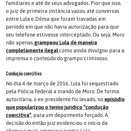
familiares e até de seus advogados. Pior que isso,
o juiz de primeira instância vazou até conversas
entre Lula e Dilma que foram travadas em
período em que não havia autorização para que
seu telefone estivesse interceptado. Ou seja, Moro
não apenas
grampeou Lula de maneira
completamente ilegal
como ainda divulgou para a
imprensa o conteúdo do grampo criminoso.
Condução coercitiva
No dia 4 de março de 2016, Lula foi sequestrado
pela Polícia Federal a mando de Moro. De forma
autoritária, o ex-presidente foi levado, no
episódio
que popularizou o termo jurídico “condução
coercitiva”
, para um depoimento forçado. A
decisão do então juiz evidenciou o início da
ofensiva mais agressiva contra Lula.